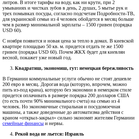
литров. В итоге тарифы на воду, как ни крути, при 2
умываниях и чистках зубов в день, 2 душах, 5 мытье рук и
трех помывках посуды, согласно подсчетам Подробности-ТВ,
для украинской семьи из 4 человек обойдется в месяц больше
чем в размер минимальной зарплаты – 1500 гривен (порядка
USD 60).
С ноября появится и новая цена за тепло в домах. В киевской
квартире площадью 50 кв. м. придется отдать те же 1500
гривен (порядка USD 60). Почем ЖКХ будет для киевлян
весной, покажет уже новый год.
Квадратиш, экономиш, гут: немецкая бережливость
В Германии коммунальные услуги обычно не стоят дешевле
200 евро в месяц. Дорогая вода (которую, впрочем, можно
пить из-под крана), которую без экономии в немецком стиле
придется оплачивать в размере порядка 200 долларов США
(то есть почти 90% минимального счета) на семью из 4
человек. Но экономичные стиральная и посудомоечная
машины, а также доведенные до автоматизма действия с
краном «открыл-закрыл» сильно экономят жителям Германии
семейные финансы
и нервы.
Рекой вода не льется: Израиль