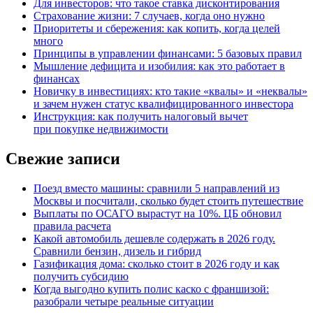
Для инвесторов: что такое ставка дисконтирования
Страхование жизни: 7 случаев, когда оно нужно
Приоритеты и сбережения: как копить, когда целей
много
Принципы в управлении финансами: 5 базовых правил
Мышление дефицита и изобилия: как это работает в
финансах
Новичку в инвестициях: кто такие «квалы» и «неквалы»
и зачем нужен статус квалифицированного инвестора
Инструкция: как получить налоговый вычет
при покупке недвижимости
Свежие записи
Поезд вместо машины: сравнили 5 направлений из
Москвы и посчитали, сколько будет стоить путешествие
Выплаты по ОСАГО вырастут на 10%. ЦБ обновил
правила расчета
Какой автомобиль дешевле содержать в 2026 году.
Сравнили бензин, дизель и гибрид
Газификация дома: сколько стоит в 2026 году и как
получить субсидию
Когда выгодно купить полис каско с франшизой:
разобрали четыре реальные ситуации