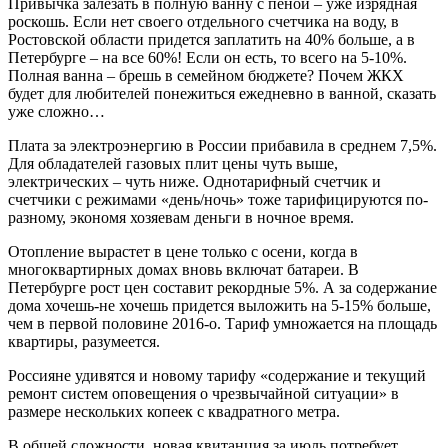
Привычка залезать в полную ванну с пеной – уже изрядная
роскошь. Если нет своего отдельного счетчика на воду, в
Ростовской области придется заплатить на 40% больше, а в
Петербурге – на все 60%! Если он есть, то всего на 5-10%.
Полная ванна – брешь в семейном бюджете? Почем ЖКХ
будет для любителей понежиться ежедневно в ванной, сказать
уже сложно…
Плата за электроэнергию в России прибавила в среднем 7,5%.
Для обладателей газовых плит цены чуть выше,
электрических – чуть ниже. Однотарифный счетчик и
счетчики с режимами «день/ночь» тоже тарифицируются по-
разному, экономя хозяевам деньги в ночное время.
Отопление вырастет в цене только с осени, когда в
многоквартирных домах вновь включат батареи. В
Петербурге рост цен составит рекордные 5%. А за содержание
дома хочешь-не хочешь придется выложить на 5-15% больше,
чем в первой половине 2016-о. Тариф умножается на площадь
квартиры, разумеется.
Россияне удивятся и новому тарифу «содержание и текущий
ремонт систем оповещения о чрезвычайной ситуации» в
размере нескольких копеек с квадратного метра.
В общей сложности, новая квитанция за июль потребует