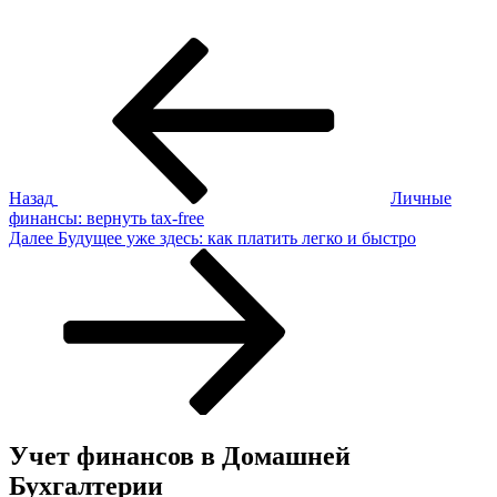
Навигация
Предыдущая
запись:
по
записям
Назад
Личные
финансы: вернуть tax-free
Следующая
Далее
Будущее уже здесь: как платить легко и быстро
запись
Учет финансов в Домашней
Бухгалтерии