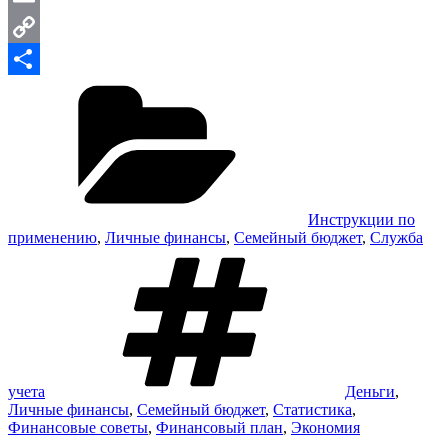
Email
Copy
Рубрики
Link
Отправить
Инструкции по
применению
,
Личные финансы
,
Семейный бюджет
,
Служба
Метки
учета
Деньги
,
Личные финансы
,
Семейный бюджет
,
Статистика
,
Финансовые советы
,
Финансовый план
,
Экономия