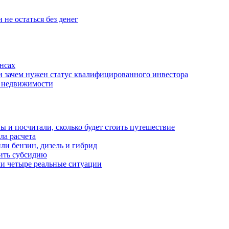
 не остаться без денег
нсах
и зачем нужен статус квалифицированного инвестора
е недвижимости
 и посчитали, сколько будет стоить путешествие
а расчета
ли бензин, дизель и гибрид
чить субсидию
ли четыре реальные ситуации