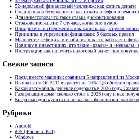
Зачем нужен автомобиль: все за и против
52-недельный финансовый челлендж: как копить деньги
Смартфоны и безопасность: как отдать телефон в ремонт и
Для инвесторов: что такое ставка дисконтирования
Страхование жизни: 7 случаев, когда оно нужно
Приоритеты и сбережения: как копить, когда целей много
Принципы в управлении финансами: 5 базовых правил
Мышление дефицита и изобилия: как это работает в фина
Новичку в инвестициях: кто такие «квалы» и «неквалы» 
Инструкция: как получить налоговый вычет при покупк
Свежие записи
Поезд вместо машины: сравнили 5 направлений из Москвы
Выплаты по ОСАГО вырастут на 10%. ЦБ обновил правил
Какой автомобиль дешевле содержать в 2026 году. Сравни
Газификация дома: сколько стоит в 2026 году и как полу
Когда выгодно купить полис каско с франшизой: разобра
Рубрики
Android
iOS (iPhone и iPad)
Windows