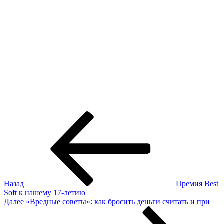
Навигация
Предыдущая
запись:
по
записям
Назад
Премия Best
Soft к нашему 17-летию
Следующая
Далее
«Вредные советы»: как бросить деньги считать и при
запись