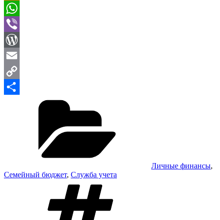
Odnoklassniki
WhatsApp
Viber
WordPress
Email
Copy
Рубрики
Link
Отправить
Личные финансы
,
Семейный бюджет
,
Служба учета
Метки