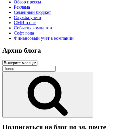
Обзор прессы
Реклама
Семейный бюджет
Служба учета
СМИ о нас
События компании
Софт года
Финансовый учет в компании
Архив блога
Архив
блога
Искать:
Поиск
Подписаться на блог по эл. почте