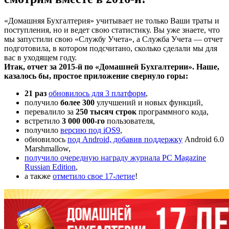
«Домашняя Бухгалтерия» учитывает не только Ваши траты и
поступления, но и ведет свою статистику. Вы уже знаете, что
мы запустили свою «Службу Учета», а Служба Учета — отчет
подготовила, в котором подсчитано, сколько сделали мы для
вас в уходящем году.
Итак, отчет за 2015-й по «Домашней Бухгалтерии». Наше,
казалось бы, простое приложение свернуло горы:
21 раз
обновилось для 3 платформ
,
получило
более 300
улучшений и новых функций,
перевалило за
250 тысяч строк
программного кода,
встретило
3 000 000-го
пользователя,
получило
версию под iOS9
,
обновилось
под Android, добавив поддержку
Android 6.0
Marshmallow,
получило очередную награду журнала PC Magazine
Russian Edition
,
а также
отметило свое 17-летие
!