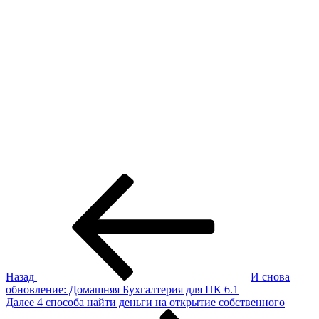
Навигация
Предыдущая
запись:
по
записям
Назад
И снова
обновление: Домашняя Бухгалтерия для ПК 6.1
Следующая
Далее
4 способа найти деньги на открытие собственного
запись