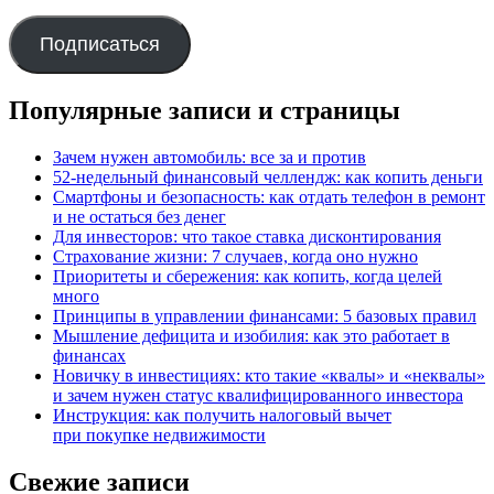
mail
адрес
Подписаться
Популярные записи и страницы
Зачем нужен автомобиль: все за и против
52-недельный финансовый челлендж: как копить деньги
Смартфоны и безопасность: как отдать телефон в ремонт
и не остаться без денег
Для инвесторов: что такое ставка дисконтирования
Страхование жизни: 7 случаев, когда оно нужно
Приоритеты и сбережения: как копить, когда целей
много
Принципы в управлении финансами: 5 базовых правил
Мышление дефицита и изобилия: как это работает в
финансах
Новичку в инвестициях: кто такие «квалы» и «неквалы»
и зачем нужен статус квалифицированного инвестора
Инструкция: как получить налоговый вычет
при покупке недвижимости
Свежие записи