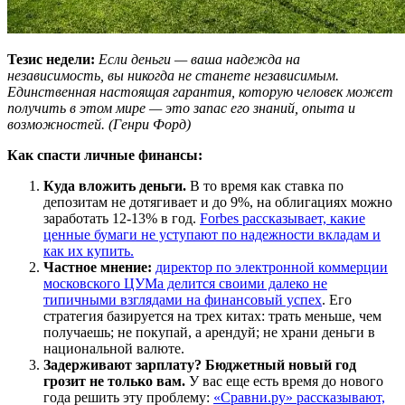
Тезис недели:
Если деньги — ваша надежда на
независимость, вы никогда не станете независимым.
Единственная настоящая гарантия, которую человек может
получить в этом мире — это запас его знаний, опыта и
возможностей. (
Генри Форд)
Как спасти личные финансы:
Куда вложить деньги.
В то время как ставка по
депозитам не дотягивает и до 9%, на облигациях можно
заработать 12-13% в год.
Forbes рассказывает, какие
ценные бумаги не уступают по надежности вкладам и
как их купить.
Частное мнение:
директор по электронной коммерции
московского ЦУМа делится своими далеко не
типичными взглядами на финансовый успех
. Его
стратегия базируется на трех китах: трать меньше, чем
получаешь; не покупай, а арендуй; не храни деньги в
национальной валюте.
Задерживают зарплату?
Бюджетный новый год
грозит не только вам.
У вас еще есть время до нового
года решить эту проблему:
«Сравни.ру» рассказывают,