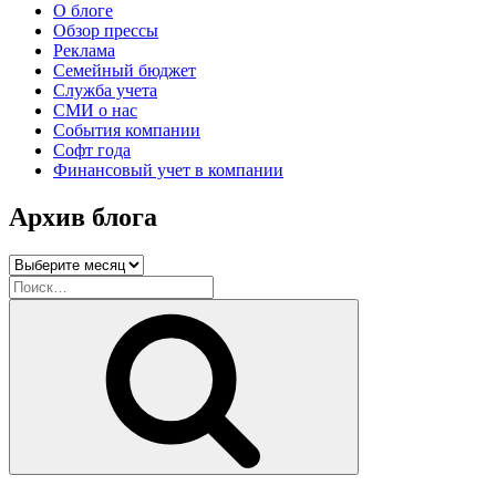
О блоге
Обзор прессы
Реклама
Семейный бюджет
Служба учета
СМИ о нас
События компании
Софт года
Финансовый учет в компании
Архив блога
Архив
блога
Искать:
Поиск