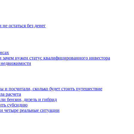
 не остаться без денег
нсах
и зачем нужен статус квалифицированного инвестора
е недвижимости
 и посчитали, сколько будет стоить путешествие
а расчета
ли бензин, дизель и гибрид
чить субсидию
ли четыре реальные ситуации