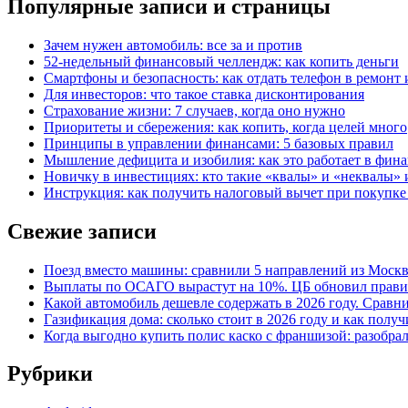
Популярные записи и страницы
Зачем нужен автомобиль: все за и против
52-недельный финансовый челлендж: как копить деньги
Смартфоны и безопасность: как отдать телефон в ремонт и
Для инвесторов: что такое ставка дисконтирования
Страхование жизни: 7 случаев, когда оно нужно
Приоритеты и сбережения: как копить, когда целей много
Принципы в управлении финансами: 5 базовых правил
Мышление дефицита и изобилия: как это работает в фина
Новичку в инвестициях: кто такие «квалы» и «неквалы» 
Инструкция: как получить налоговый вычет при покупк
Свежие записи
Поезд вместо машины: сравнили 5 направлений из Москвы
Выплаты по ОСАГО вырастут на 10%. ЦБ обновил правил
Какой автомобиль дешевле содержать в 2026 году. Сравни
Газификация дома: сколько стоит в 2026 году и как полу
Когда выгодно купить полис каско с франшизой: разобра
Рубрики