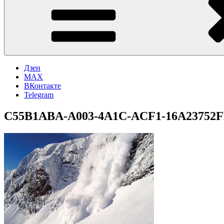
Дзен
MAX
ВКонтакте
Telegram
C55B1ABA-A003-4A1C-ACF1-16A23752