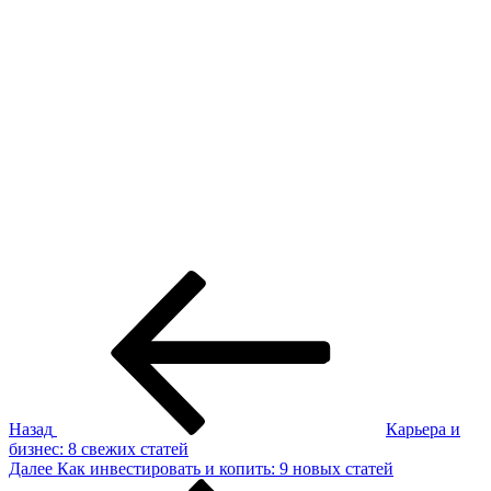
Навигация
Предыдущая
запись:
по
записям
Назад
Карьера и
бизнес: 8 свежих статей
Следующая
Далее
Как инвестировать и копить: 9 новых статей
запись