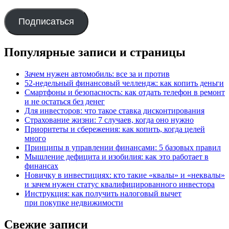
mail
адрес
Подписаться
Популярные записи и страницы
Зачем нужен автомобиль: все за и против
52-недельный финансовый челлендж: как копить деньги
Смартфоны и безопасность: как отдать телефон в ремонт
и не остаться без денег
Для инвесторов: что такое ставка дисконтирования
Страхование жизни: 7 случаев, когда оно нужно
Приоритеты и сбережения: как копить, когда целей
много
Принципы в управлении финансами: 5 базовых правил
Мышление дефицита и изобилия: как это работает в
финансах
Новичку в инвестициях: кто такие «квалы» и «неквалы»
и зачем нужен статус квалифицированного инвестора
Инструкция: как получить налоговый вычет
при покупке недвижимости
Свежие записи