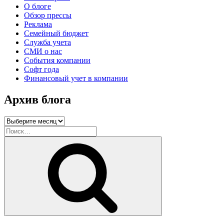
О блоге
Обзор прессы
Реклама
Семейный бюджет
Служба учета
СМИ о нас
События компании
Софт года
Финансовый учет в компании
Архив блога
Архив
блога
Искать:
Поиск