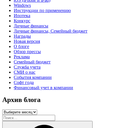
iOS (iPhone и iPad)
Windows
Инструкции по применению
Ипотека
Конкурс
Личные финансы
Личные финансы, Семейный бюджет
Награды
Новая версия
О блоге
Обзор прессы
Реклама
Семейный бюджет
Служба учета
СМИ о нас
События компании
Софт года
Финансовый учет в компании
Архив блога
Архив
блога
Искать:
Поиск