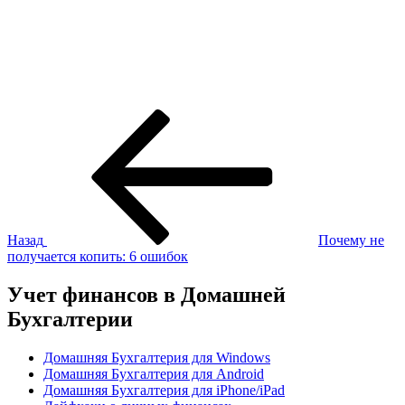
Навигация
Предыдущая
запись:
по
записям
Назад
Почему не
получается копить: 6 ошибок
Учет финансов в Домашней
Бухгалтерии
Домашняя Бухгалтерия для Windows
Домашняя Бухгалтерия для Android
Домашняя Бухгалтерия для iPhone/iPad