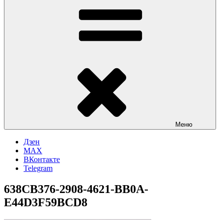
Меню
Дзен
MAX
ВКонтакте
Telegram
638CB376-2908-4621-BB0A-
E44D3F59BCD8