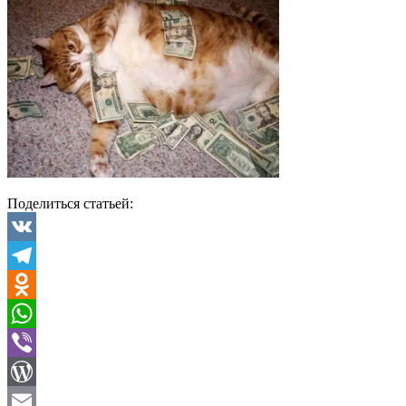
Поделиться статьей:
VK
Telegram
Odnoklassniki
WhatsApp
Viber
WordPress