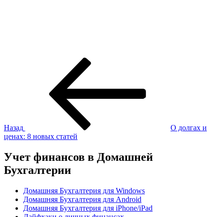
Навигация
Предыдущая
запись:
по
записям
Назад
О долгах и
ценах: 8 новых статей
Учет финансов в Домашней
Бухгалтерии
Домашняя Бухгалтерия для Windows
Домашняя Бухгалтерия для Android
Домашняя Бухгалтерия для iPhone/iPad
Лайфхаки о личных финансах