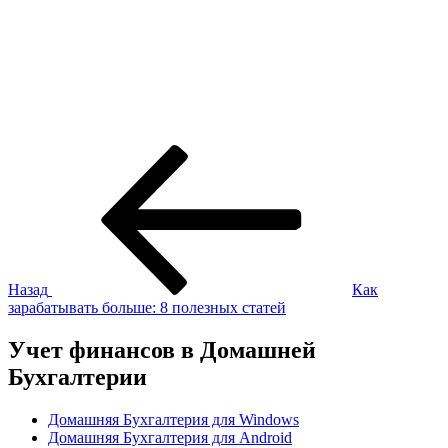
Навигация
Предыдущая
запись:
по
записям
Назад
Как
зарабатывать больше: 8 полезных статей
Учет финансов в Домашней
Бухгалтерии
Домашняя Бухгалтерия для Windows
Домашняя Бухгалтерия для Android