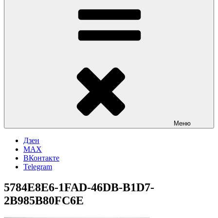
Меню
Дзен
MAX
ВКонтакте
Telegram
5784E8E6-1FAD-46DB-B1D7-
2B985B80FC6E