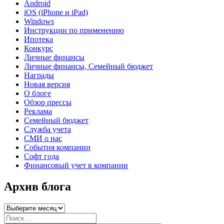
Android
iOS (iPhone и iPad)
Windows
Инструкции по применению
Ипотека
Конкурс
Личные финансы
Личные финансы, Семейный бюджет
Награды
Новая версия
О блоге
Обзор прессы
Реклама
Семейный бюджет
Служба учета
СМИ о нас
События компании
Софт года
Финансовый учет в компании
Архив блога
Архив
блога
Искать: