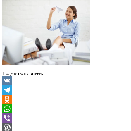
Поделиться статьей:
VK
Telegram
Odnoklassniki
WhatsApp
Viber