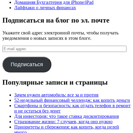
Домашняя Бухгалтерия для iPhone/iPad
Лайфхаки о личных финансах
Подписаться на блог по эл. почте
Укажите свой адрес электронной почты, чтобы получать
уведомления о новых записях в этом блоге.
E-
mail
адрес
Подписаться
Популярные записи и страницы
Зачем нужен автомобиль: все за и против
52-недельный финансовый челлендж: как копить деньги
Смартфоны и безопасность: как отдать телефон в ремонт
и не остаться без денег
Для инвесторов: что такое ставка дисконтирования
Страхование жизни: 7 случаев, когда оно нужно
Приоритеты и сбережения: как копить, когда целей
много