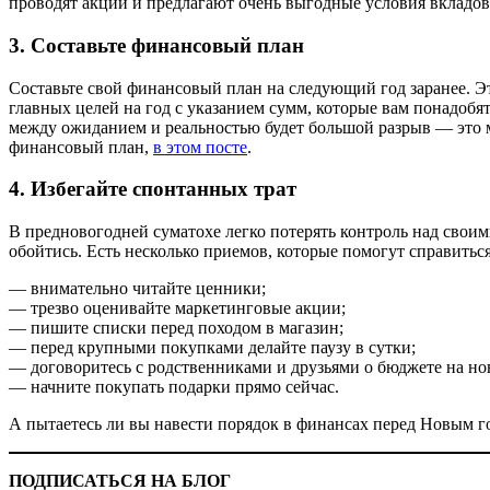
проводят акции и предлагают очень выгодные условия вкладо
3. Составьте финансовый план
Составьте свой финансовый план на следующий год заранее. Эт
главных целей на год с указанием сумм, которые вам понадобя
между ожиданием и реальностью будет большой разрыв — это м
финансовый план,
в этом посте
.
4. Избегайте спонтанных трат
В предновогодней суматохе легко потерять контроль над своим
обойтись. Есть несколько приемов, которые помогут справитьс
— внимательно читайте ценники;
— трезво оценивайте маркетинговые акции;
— пишите списки перед походом в магазин;
— перед крупными покупками делайте паузу в сутки;
— договоритесь с родственниками и друзьями о бюджете на нов
— начните покупать подарки прямо сейчас.
А пытаетесь ли вы навести порядок в финансах перед Новым г
ПОДПИСАТЬСЯ НА БЛОГ