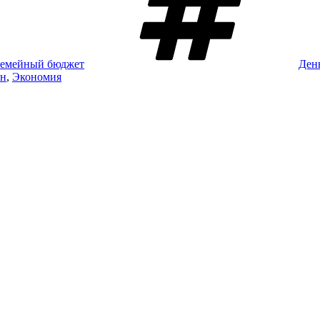
емейный бюджет
Ден
ан
,
Экономия