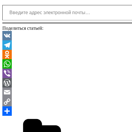
Введите адрес электронной почты…
Поделиться статьей:
VK
Telegram
Odnoklassniki
WhatsApp
Viber
WordPress
Email
Copy
Рубрики
Link
Отправить