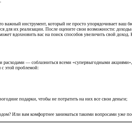
в.
о важный инструмент, который не просто упорядочивает ваш бюд
тся для их реализации. После оцените свои возможности: доходы
ожет вдохновить вас на поиск способов увеличить свой доход. К
и расходами — соблазниться всеми «супервыгодными акциями», п
я с этой проблемой:
огодние подарки, чтобы не потратить на них все свои деньги;
одом? Или вам комфортнее заниматься такими вопросами уже по