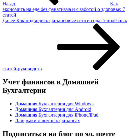
Назад
Как
экономить на еде без фанатизма и с заботой о здоровье: 7
статей
Следующая
Далее
Как подводить финансовые итоги года: 5 полезных
запись
статей-руководств
Учет финансов в Домашней
Бухгалтерии
Домашняя Бухгалтерия для Windows
Домашняя Бухгалтерия для Android
Домашняя Бухгалтерия для iPhone/iPad
Лайфхаки о личных финансах
Подписаться на блог по эл. почте