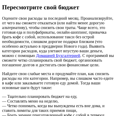
Пересмотрите свой бюджет
Оцените свои расходы за последний месяц. Проанализируйте,
от чего вы сможете отказаться (или найти менее дорогую
альтернативу), чтобы снизить свои траты. Чаще всего, это
готовая еда и полуфабрикаты, онлайн-шоппинг, привычка
брать кофе с собой, использование такси без острой
необходимости, слишком дорогие подарки близким (что
особенно актуально в преддверии Нового года). Выявить
категории расходов, куда улетают впустую ваши деньги,
можно с помощью
Домашней Бухгалтерией
. С программой вы
сможете четко спланировать свой бюджет, организовать
погашение долгов и достигать свои финансовые цели.
Найдите свои слабые места и продумайте план, как снизить
расходы на эти категории. Например, вы слишком часто едите
в кафе или заказываете готовую еду домой. Тогда ваши
основные шаги будут такие:
— Тщательно планировать бюджет на еду,
— Составлять меню на неделю,
— Четко понимать, когда вы вынуждены есть вне дома, и
ставить лимиты для таких приемов пищи,
— Брать заранее приготовленный кофе с собой в термосе,