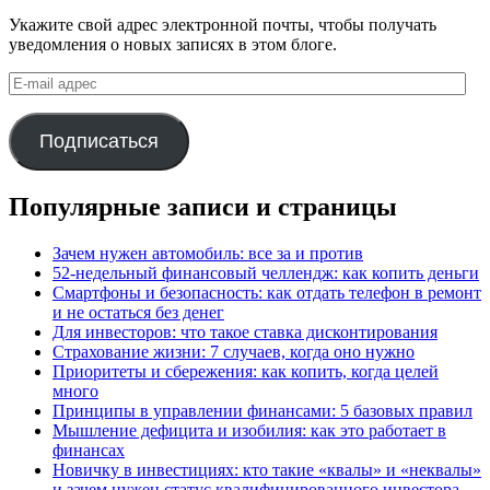
Укажите свой адрес электронной почты, чтобы получать
уведомления о новых записях в этом блоге.
E-
mail
адрес
Подписаться
Популярные записи и страницы
Зачем нужен автомобиль: все за и против
52-недельный финансовый челлендж: как копить деньги
Смартфоны и безопасность: как отдать телефон в ремонт
и не остаться без денег
Для инвесторов: что такое ставка дисконтирования
Страхование жизни: 7 случаев, когда оно нужно
Приоритеты и сбережения: как копить, когда целей
много
Принципы в управлении финансами: 5 базовых правил
Мышление дефицита и изобилия: как это работает в
финансах
Новичку в инвестициях: кто такие «квалы» и «неквалы»
и зачем нужен статус квалифицированного инвестора