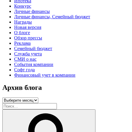
Ипотека
Конкурс
Личные финансы
Личные финансы, Семейный бюджет
Награды
Новая версия
О блоге
Обзор прессы
Реклама
Семейный бюджет
Служба учета
СМИ о нас
События компании
Софт года
Финансовый учет в компании
Архив блога
Архив
блога
Искать:
Поиск