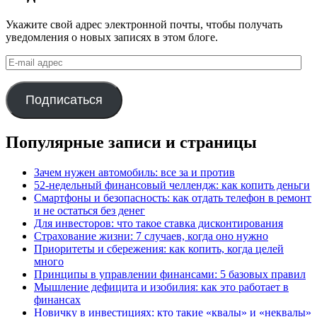
Укажите свой адрес электронной почты, чтобы получать
уведомления о новых записях в этом блоге.
E-
mail
адрес
Подписаться
Популярные записи и страницы
Зачем нужен автомобиль: все за и против
52-недельный финансовый челлендж: как копить деньги
Смартфоны и безопасность: как отдать телефон в ремонт
и не остаться без денег
Для инвесторов: что такое ставка дисконтирования
Страхование жизни: 7 случаев, когда оно нужно
Приоритеты и сбережения: как копить, когда целей
много
Принципы в управлении финансами: 5 базовых правил
Мышление дефицита и изобилия: как это работает в
финансах
Новичку в инвестициях: кто такие «квалы» и «неквалы»