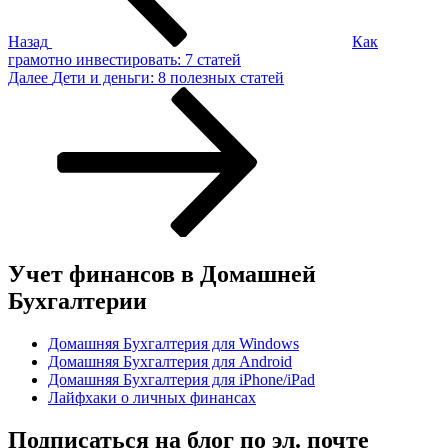
Назад
Как
грамотно инвестировать: 7 статей
Следующая
Далее
Дети и деньги: 8 полезных статей
запись
Учет финансов в Домашней
Бухгалтерии
Домашняя Бухгалтерия для Windows
Домашняя Бухгалтерия для Android
Домашняя Бухгалтерия для iPhone/iPad
Лайфхаки о личных финансах
Подписаться на блог по эл. почте