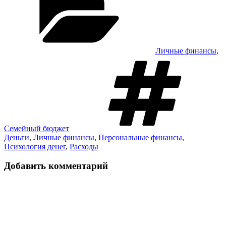
Личные финансы
,
М
Семейный бюджет
Деньги
,
Личные финансы
,
Персональные финансы
,
Психология денег
,
Расходы
Добавить комментарий