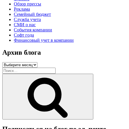
Обзор прессы
Реклама
Семейный бюджет
Служба учета
СМИ о нас
События компании
Софт года
Финансовый учет в компании
Архив блога
Архив
блога
Искать:
Поиск
Подписаться на блог по эл. почте