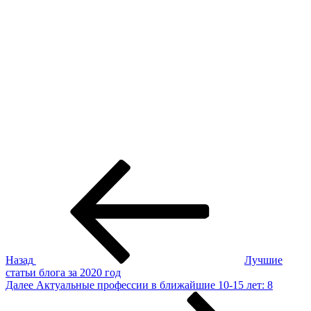
Навигация
Предыдущая
запись:
по
записям
Назад
Лучшие
статьи блога за 2020 год
Следующая
Далее
Актуальные профессии в ближайшие 10-15 лет: 8
запись