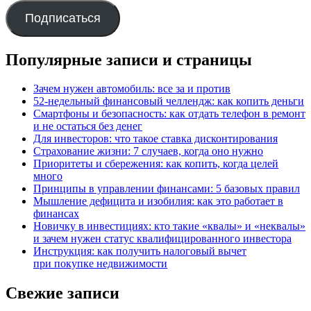
адрес
Подписаться
Популярные записи и страницы
Зачем нужен автомобиль: все за и против
52-недельный финансовый челлендж: как копить деньги
Смартфоны и безопасность: как отдать телефон в ремонт
и не остаться без денег
Для инвесторов: что такое ставка дисконтирования
Страхование жизни: 7 случаев, когда оно нужно
Приоритеты и сбережения: как копить, когда целей
много
Принципы в управлении финансами: 5 базовых правил
Мышление дефицита и изобилия: как это работает в
финансах
Новичку в инвестициях: кто такие «квалы» и «неквалы»
и зачем нужен статус квалифицированного инвестора
Инструкция: как получить налоговый вычет
при покупке недвижимости
Свежие записи