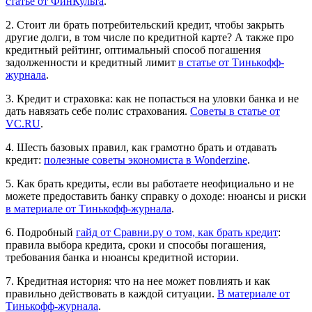
статье от ФинКульта
.
2. Стоит ли брать потребительский кредит, чтобы закрыть
другие долги, в том числе по кредитной карте? А также про
кредитный рейтинг, оптимальный способ погашения
задолженности и кредитный лимит
в статье от Тинькофф-
журнала
.
3. Кредит и страховка: как не попасться на уловки банка и не
дать навязать себе полис страхования.
Советы в статье от
VC.RU
.
4. Шесть базовых правил, как грамотно брать и отдавать
кредит:
полезные советы экономиста в Wonderzine
.
5. Как брать кредиты, если вы работаете неофициально и не
можете предоставить банку справку о доходе: нюансы и риски
в материале от Тинькофф-журнала
.
6. Подробный
гайд от Сравни.ру о том, как брать кредит
:
правила выбора кредита, сроки и способы погашения,
требования банка и нюансы кредитной истории.
7. Кредитная история: что на нее может повлиять и как
правильно действовать в каждой ситуации.
В материале от
Тинькофф-журнала
.