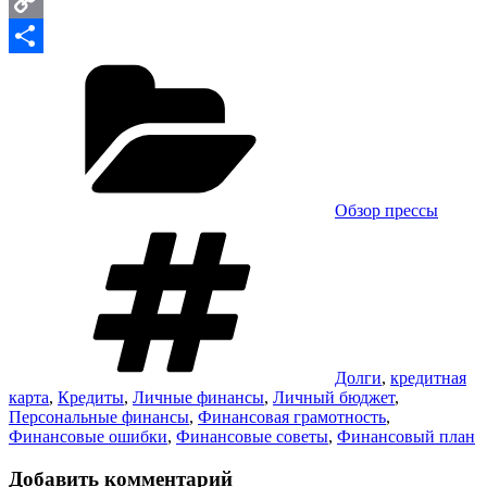
Email
Copy
Рубрики
Link
Отправить
Обзор прессы
Метки
Долги
,
кредитная
карта
,
Кредиты
,
Личные финансы
,
Личный бюджет
,
Персональные финансы
,
Финансовая грамотность
,
Финансовые ошибки
,
Финансовые советы
,
Финансовый план
Добавить комментарий