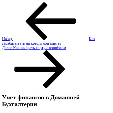
Навигация
Предыдущая
запись:
по
записям
Назад
Как
зарабатывать на кредитной карте?
Следующая
Далее
Как выбрать карту с кэшбэком
запись
Учет финансов в Домашней
Бухгалтерии