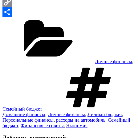
Email
Copy
Рубрики
Link
Отправить
Личные финансы
,
М
Семейный бюджет
Домашние финансы
,
Личные финансы
,
Личный бюджет
,
Персональные финансы
,
расходы на автомобиль
,
Семейный
бюджет
,
Финансовые советы
,
Экономия
Добавить комментарий