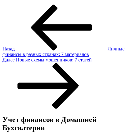
Навигация
Предыдущая
запись:
по
записям
Назад
Личные
финансы в разных странах: 7 материалов
Следующая
Далее
Новые схемы мошенников: 7 статей
запись
Учет финансов в Домашней
Бухгалтерии