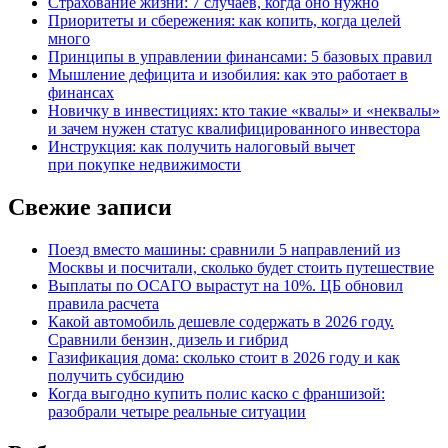
Страхование жизни: 7 случаев, когда оно нужно
Приоритеты и сбережения: как копить, когда целей
много
Принципы в управлении финансами: 5 базовых правил
Мышление дефицита и изобилия: как это работает в
финансах
Новичку в инвестициях: кто такие «квалы» и «неквалы»
и зачем нужен статус квалифицированного инвестора
Инструкция: как получить налоговый вычет
при покупке недвижимости
Свежие записи
Поезд вместо машины: сравнили 5 направлений из
Москвы и посчитали, сколько будет стоить путешествие
Выплаты по ОСАГО вырастут на 10%. ЦБ обновил
правила расчета
Какой автомобиль дешевле содержать в 2026 году.
Сравнили бензин, дизель и гибрид
Газификация дома: сколько стоит в 2026 году и как
получить субсидию
Когда выгодно купить полис каско с франшизой:
разобрали четыре реальные ситуации