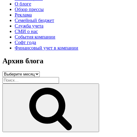
О блоге
Обзор прессы
Реклама
Семейный бюджет
Служба учета
СМИ о нас
События компании
Софт года
Финансовый учет в компании
Архив блога
Архив
блога
Искать:
Поиск