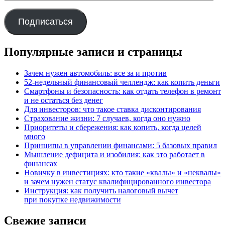
mail
адрес
Подписаться
Популярные записи и страницы
Зачем нужен автомобиль: все за и против
52-недельный финансовый челлендж: как копить деньги
Смартфоны и безопасность: как отдать телефон в ремонт
и не остаться без денег
Для инвесторов: что такое ставка дисконтирования
Страхование жизни: 7 случаев, когда оно нужно
Приоритеты и сбережения: как копить, когда целей
много
Принципы в управлении финансами: 5 базовых правил
Мышление дефицита и изобилия: как это работает в
финансах
Новичку в инвестициях: кто такие «квалы» и «неквалы»
и зачем нужен статус квалифицированного инвестора
Инструкция: как получить налоговый вычет
при покупке недвижимости
Свежие записи