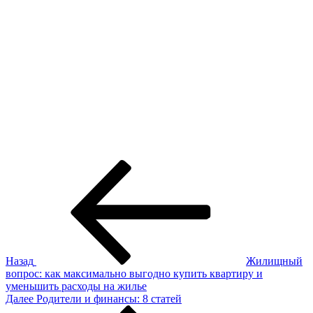
Навигация
Предыдущая
запись:
по
записям
Назад
Жилищный
вопрос: как максимально выгодно купить квартиру и
уменьшить расходы на жилье
Следующая
Далее
Родители и финансы: 8 статей
запись