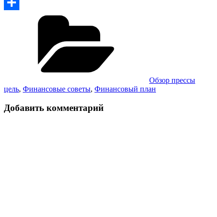
Copy
Рубрики
Link
Отправить
Обзор прессы
цель
,
Финансовые советы
,
Финансовый план
Добавить комментарий