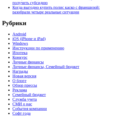
получить субсидию
Когда выгодно купить полис каско с франшизой:
разобрали четыре реальные ситуации
Рубрики
Android
iOS (iPhone и iPad)
Windows
Инструкции по применению
Ипотека
Конкурс
Личные финансы
Личные финансы, Семейный бюджет
Награды
Новая версия
О блоге
Обзор прессы
Реклама
Семейный бюджет
Служба учета
СМИ о нас
События компании
Софт года