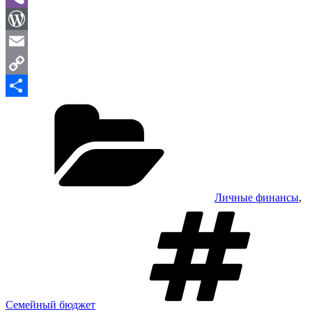
Viber
WordPress
Email
Copy
Рубрики
Link
Отправить
Личные финансы
,
М
Семейный бюджет