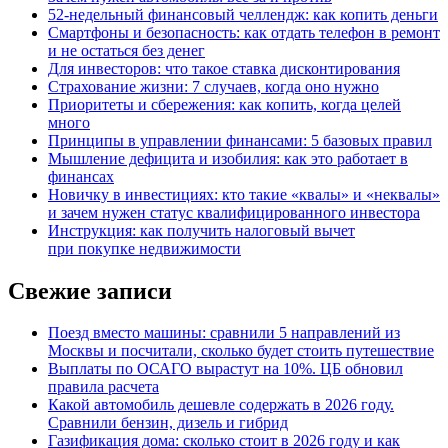
52-недельный финансовый челлендж: как копить деньги
Смартфоны и безопасность: как отдать телефон в ремонт
и не остаться без денег
Для инвесторов: что такое ставка дисконтирования
Страхование жизни: 7 случаев, когда оно нужно
Приоритеты и сбережения: как копить, когда целей
много
Принципы в управлении финансами: 5 базовых правил
Мышление дефицита и изобилия: как это работает в
финансах
Новичку в инвестициях: кто такие «квалы» и «неквалы»
и зачем нужен статус квалифицированного инвестора
Инструкция: как получить налоговый вычет
при покупке недвижимости
Свежие записи
Поезд вместо машины: сравнили 5 направлений из
Москвы и посчитали, сколько будет стоить путешествие
Выплаты по ОСАГО вырастут на 10%. ЦБ обновил
правила расчета
Какой автомобиль дешевле содержать в 2026 году.
Сравнили бензин, дизель и гибрид
Газификация дома: сколько стоит в 2026 году и как