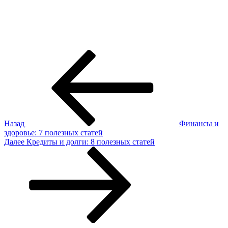
Навигация
Предыдущая
запись:
по
записям
Назад
Финансы и
здоровье: 7 полезных статей
Следующая
Далее
Кредиты и долги: 8 полезных статей
запись