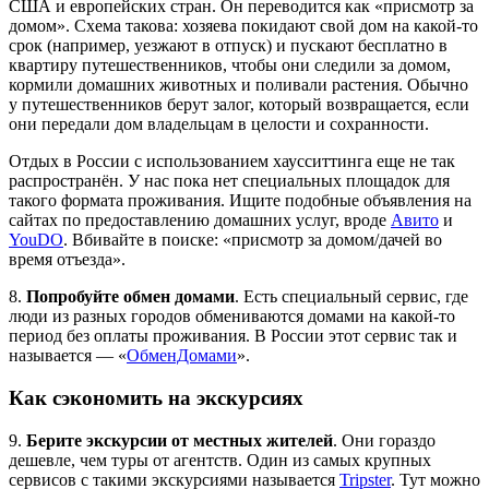
США и европейских стран. Он переводится как «присмотр за
домом». Схема такова: хозяева покидают свой дом на какой-то
срок (например, уезжают в отпуск) и пускают бесплатно в
квартиру путешественников, чтобы они следили за домом,
кормили домашних животных и поливали растения. Обычно
у путешественников берут залог, который возвращается, если
они передали дом владельцам в целости и сохранности.
Отдых в России с использованием хаусситтинга еще не так
распространён. У нас пока нет специальных площадок для
такого формата проживания. Ищите подобные объявления на
сайтах по предоставлению домашних услуг, вроде
Авито
и
YouDO
. Вбивайте в поиске: «присмотр за домом/дачей во
время отъезда».
8.
Попробуйте обмен домами
. Есть специальный сервис, где
люди из разных городов обмениваются домами на какой-то
период без оплаты проживания. В России этот сервис так и
называется — «
ОбменДомами
».
Как сэкономить на экскурсиях
9.
Берите экскурсии от местных жителей
. Они гораздо
дешевле, чем туры от агентств. Один из самых крупных
сервисов с такими экскурсиями называется
Tripster
. Тут можно