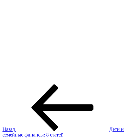
Навигация
Предыдущая
запись:
по
записям
Назад
Дети и
семейные финансы: 8 статей