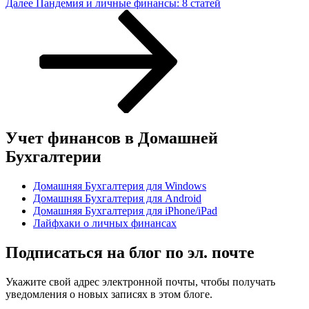
Следующая
Далее
Пандемия и личные финансы: 8 статей
запись
Учет финансов в Домашней
Бухгалтерии
Домашняя Бухгалтерия для Windows
Домашняя Бухгалтерия для Android
Домашняя Бухгалтерия для iPhone/iPad
Лайфхаки о личных финансах
Подписаться на блог по эл. почте
Укажите свой адрес электронной почты, чтобы получать
уведомления о новых записях в этом блоге.