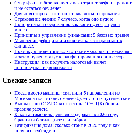
Смартфоны и безопасность: как отдать телефон в ремонт
и не остаться без денег
Для инвесторов: что такое ставка дисконтирования
Страхование жизни: 7 случаев, когда оно нужно
Приоритеты и сбережения: как копить, когда целей
много
Принципы в управлении финансами: 5 базовых правил
Мышление дефицита и изобилия: как это работает в
финансах
Новичку в инвестициях: кто такие «квалы» и «неквалы»
и зачем нужен статус квалифицированного инвестора
Инструкция: как получить налоговый вычет
при покупке недвижимости
Свежие записи
Поезд вместо машины: сравнили 5 направлений из
Москвы и посчитали, сколько будет стоить путешествие
Выплаты по ОСАГО вырастут на 10%. ЦБ обновил
правила расчета
Какой автомобиль дешевле содержать в 2026 году.
Сравнили бензин, дизель и гибрид
Газификация дома: сколько стоит в 2026 году и как
получить субсидию