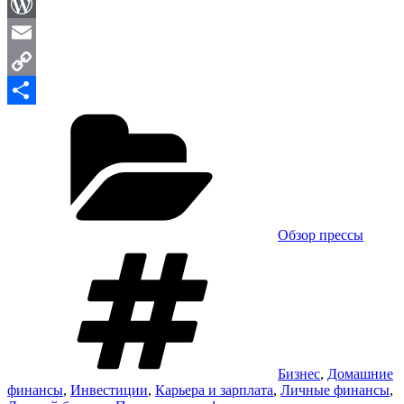
Viber
WordPress
Email
Copy
Рубрики
Link
Отправить
Обзор прессы
Метки
Бизнес
,
Домашние
финансы
,
Инвестиции
,
Карьера и зарплата
,
Личные финансы
,