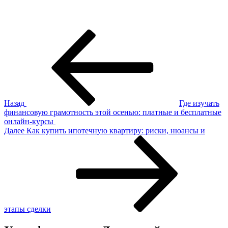
Навигация
Предыдущая
запись:
по
записям
Назад
Где изучать
финансовую грамотность этой осенью: платные и бесплатные
онлайн-курсы
Следующая
Далее
Как купить ипотечную квартиру: риски, нюансы и
запись
этапы сделки