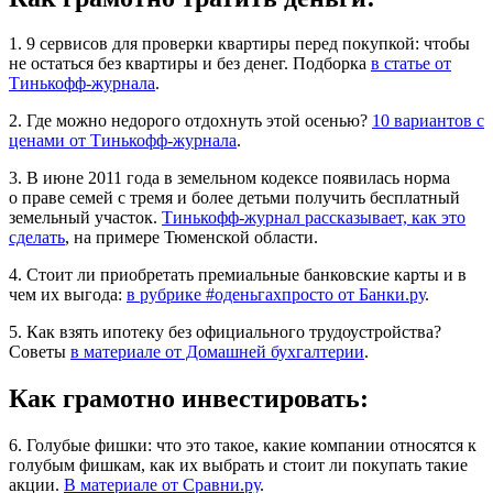
1. 9 сервисов для проверки квартиры перед покупкой: чтобы
не остаться без квартиры и без денег. Подборка
в статье от
Тинькофф-журнала
.
2. Где можно недорого отдохнуть этой осенью?
10 вариантов с
ценами от Тинькофф-журнала
.
3. В июне 2011 года в земельном кодексе появилась норма
о праве семей с тремя и более детьми получить бесплатный
земельный участок.
Тинькофф-журнал рассказывает, как это
сделать
, на примере Тюменской области.
4. Стоит ли приобретать премиальные банковские карты и в
чем их выгода:
в рубрике #оденьгахпросто от Банки.ру
.
5. Как взять ипотеку без официального трудоустройства?
Советы
в материале от Домашней бухгалтерии
.
Как грамотно инвестировать:
6. Голубые фишки: что это такое, какие компании относятся к
голубым фишкам, как их выбрать и стоит ли покупать такие
акции.
В материале от Сравни.ру
.