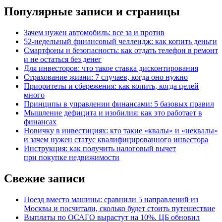
Популярные записи и страницы
Зачем нужен автомобиль: все за и против
52-недельный финансовый челлендж: как копить деньги
Смартфоны и безопасность: как отдать телефон в ремонт
и не остаться без денег
Для инвесторов: что такое ставка дисконтирования
Страхование жизни: 7 случаев, когда оно нужно
Приоритеты и сбережения: как копить, когда целей
много
Принципы в управлении финансами: 5 базовых правил
Мышление дефицита и изобилия: как это работает в
финансах
Новичку в инвестициях: кто такие «квалы» и «неквалы»
и зачем нужен статус квалифицированного инвестора
Инструкция: как получить налоговый вычет
при покупке недвижимости
Свежие записи
Поезд вместо машины: сравнили 5 направлений из
Москвы и посчитали, сколько будет стоить путешествие
Выплаты по ОСАГО вырастут на 10%. ЦБ обновил