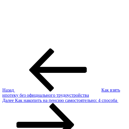
Навигация
Предыдущая
запись:
по
записям
Назад
Как взять
ипотеку без официального трудоустройства
Следующая
Далее
Как накопить на пенсию самостоятельно: 4 способа
запись