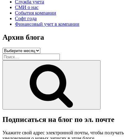
Служба учета
СМИ о нас
События компании
Софт года
Финансовый учет в компании
Архив блога
Архив
блога
Искать:
Поиск
Подписаться на блог по эл. почте
Укажите свой адрес электронной почты, чтобы получать
уведомления о новых записях в этом блоге.