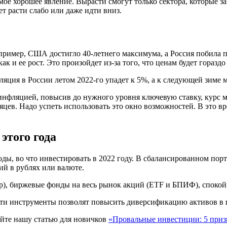
ое хорошее явление. Вырасти смогут только сектора, которые 
 расти слабо или даже идти вниз.
пример, США достигло 40-летнего максимума, а Россия побила 
к и ее рост. Это произойдет из-за того, что ценам будет горазд
ляция в России летом 2022-го упадет к 5%, а к следующей зиме 
 инфляцией, повысив до нужного уровня ключевую ставку, курс 
цев. Надо успеть использовать это окно возможностей. В это вре
этого года
ы, во что инвестировать в 2022 году. В сбалансированном порт
й в рублях или валюте.
ар), биржевые фонды на весь рынок акций (ETF и БПИФ), споко
ти инструменты позволят повысить диверсификацию активов в 
айте нашу статью для новичков
«Провальные инвестиции: 5 призн