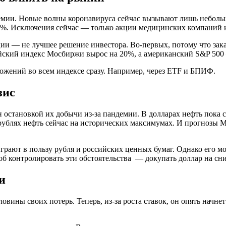
емии. Новые волны коронавируса сейчас вызывают лишь небольш
0%. Исключения сейчас — только акции медицинских компаний и
и — не лучшее решение инвестора. Во-первых, потому что закан
ийский индекс Мосбиржи вырос на 20%, а американский S&P 500 
вложений во всем индексе сразу. Например, через ETF и БПИФ.
зис
н остановкой их добычи из-за пандемии. В долларах нефть пока с
в рублях нефть сейчас на исторических максимумах. И прогнозы 
играют в пользу рубля и российских ценных бумаг. Однако его м
об контролировать эти обстоятельства — докупать доллар на с
и
овины своих потерь. Теперь, из-за роста ставок, он опять начне