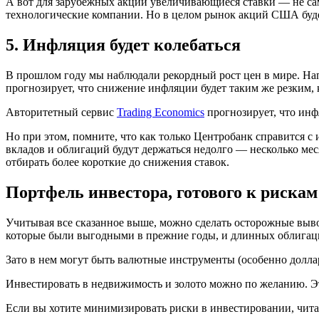
А вот для зарубежных акций увеличивающиеся ставки — не сам
технологические компании. Но в целом рынок акций США будет
5. Инфляция будет колебаться
В прошлом году мы наблюдали рекордный рост цен в мире. На
прогнозирует, что снижение инфляции будет таким же резким, ка
Авторитетный сервис
Trading Economics
прогнозирует, что инф
Но при этом, помните, что как только Центробанк справится с
вкладов и облигаций будут держаться недолго — несколько меся
отбирать более короткие до снижения ставок.
Портфель инвестора, готового к рискам 
Учитывая все сказанное выше, можно сделать осторожные вывод
которые были выгодными в прежние годы, и длинных облигаци
Зато в нем могут быть валютные инструменты (особенно долл
Инвестировать в недвижимость и золото можно по желанию. Э
Если вы хотите минимизировать риски в инвестировании, чит