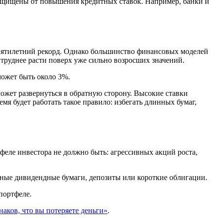
защищены от повышения кредитных ставок. Например, банки и
пятилетний рекорд. Однако большинство финансовых моделей
о труднее расти поверх уже сильно возросших значений.
может быть около 3%.
может развернуться в обратную сторону. Высокие ставки
мя будет работать такое правило: избегать длинных бумаг,
феле инвестора не должно быть: агрессивных акций роста,
йные дивидендные бумаги, депозиты или короткие облигации.
портфеле.
аков, что вы потеряете деньги»
.