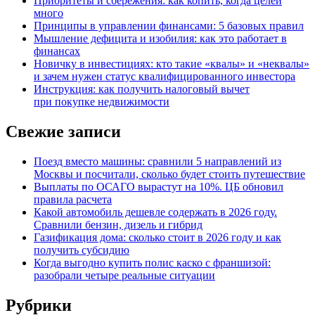
Приоритеты и сбережения: как копить, когда целей
много
Принципы в управлении финансами: 5 базовых правил
Мышление дефицита и изобилия: как это работает в
финансах
Новичку в инвестициях: кто такие «квалы» и «неквалы»
и зачем нужен статус квалифицированного инвестора
Инструкция: как получить налоговый вычет
при покупке недвижимости
Свежие записи
Поезд вместо машины: сравнили 5 направлений из
Москвы и посчитали, сколько будет стоить путешествие
Выплаты по ОСАГО вырастут на 10%. ЦБ обновил
правила расчета
Какой автомобиль дешевле содержать в 2026 году.
Сравнили бензин, дизель и гибрид
Газификация дома: сколько стоит в 2026 году и как
получить субсидию
Когда выгодно купить полис каско с франшизой:
разобрали четыре реальные ситуации
Рубрики