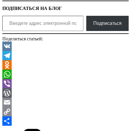
ПОДПИСАТЬСЯ НА БЛОГ
Введите адрес электронной почты…
Подписаться
Поделиться статьей:
VK
Telegram
Odnoklassniki
WhatsApp
Viber
WordPress
Email
Copy
Рубрики
Link
Отправить