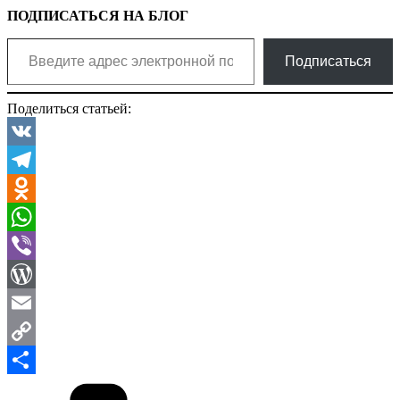
ПОДПИСАТЬСЯ НА БЛОГ
Введите адрес электронной почты…
Подписаться
Поделиться статьей:
VK
Telegram
Odnoklassniki
WhatsApp
Viber
WordPress
Email
Copy
Рубрики
Link
Отправить