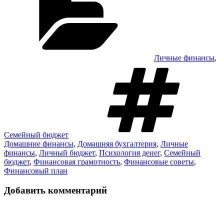
Личные финансы
,
М
Семейный бюджет
Домашние финансы
,
Домашняя бухгалтерия
,
Личные
финансы
,
Личный бюджет
,
Психология денег
,
Семейный
бюджет
,
Финансовая грамотность
,
Финансовые советы
,
Финансовый план
Добавить комментарий