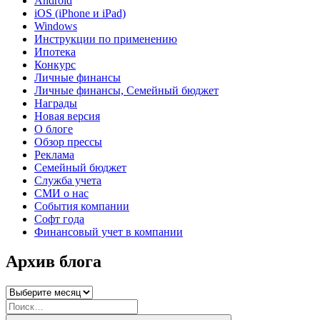
Android
iOS (iPhone и iPad)
Windows
Инструкции по применению
Ипотека
Конкурс
Личные финансы
Личные финансы, Семейный бюджет
Награды
Новая версия
О блоге
Обзор прессы
Реклама
Семейный бюджет
Служба учета
СМИ о нас
События компании
Софт года
Финансовый учет в компании
Архив блога
Архив
блога
Искать: