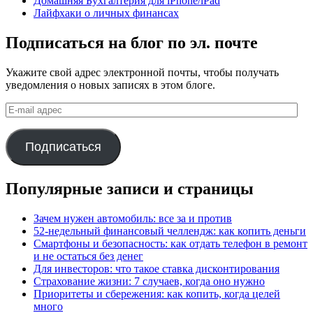
Домашняя Бухгалтерия для iPhone/iPad
Лайфхаки о личных финансах
Подписаться на блог по эл. почте
Укажите свой адрес электронной почты, чтобы получать
уведомления о новых записях в этом блоге.
E-
mail
адрес
Подписаться
Популярные записи и страницы
Зачем нужен автомобиль: все за и против
52-недельный финансовый челлендж: как копить деньги
Смартфоны и безопасность: как отдать телефон в ремонт
и не остаться без денег
Для инвесторов: что такое ставка дисконтирования
Страхование жизни: 7 случаев, когда оно нужно
Приоритеты и сбережения: как копить, когда целей
много