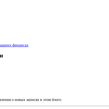
омашних финансах
ии
ления о новых записях в этом блоге.