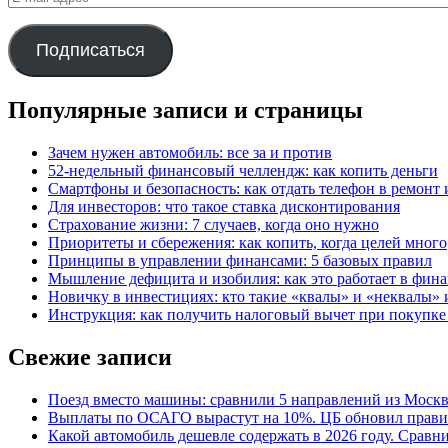
mail
адрес
Подписаться
Популярные записи и страницы
Зачем нужен автомобиль: все за и против
52-недельный финансовый челлендж: как копить деньги
Смартфоны и безопасность: как отдать телефон в ремонт и
Для инвесторов: что такое ставка дисконтирования
Страхование жизни: 7 случаев, когда оно нужно
Приоритеты и сбережения: как копить, когда целей много
Принципы в управлении финансами: 5 базовых правил
Мышление дефицита и изобилия: как это работает в фина
Новичку в инвестициях: кто такие «квалы» и «неквалы» 
Инструкция: как получить налоговый вычет при покупк
Свежие записи
Поезд вместо машины: сравнили 5 направлений из Москвы
Выплаты по ОСАГО вырастут на 10%. ЦБ обновил правил
Какой автомобиль дешевле содержать в 2026 году. Сравни