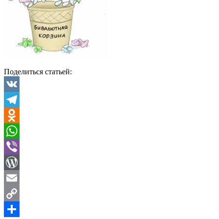
Поделиться статьей:
VK
Telegram
Odnoklassniki
WhatsApp
Viber
WordPress
Email
Copy