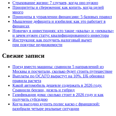
Страхование жизни: 7 случаев, когда оно нужно
Приоритеты и сбережения: как копить, когда целей
много
Принципы в управлении финансами: 5 базовых правил
Мышление дефицита и изобилия: как это работает в
финансах
Новичку в инвестициях: кто такие «квалы» и «неквалы»
и зачем нужен статус квалифицированного инвестора
Инструкция: как получить налоговый вычет
при покупке недвижимости
Свежие записи
Поезд вместо машины: сравнили 5 направлений из
Москвы и посчитали, сколько будет стоить путешествие
Выплаты по ОСАГО вырастут на 10%. ЦБ обновил
правила расчета
Какой автомобиль дешевле содержать в 2026 году.
Сравнили бензин, дизель и гибрид
Газификация дома: сколько стоит в 2026 году и как
получить субсидию
Когда выгодно купить полис каско с франшизой:
разобрали четыре реальные ситуации