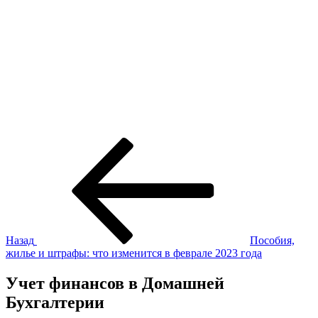
Навигация
Предыдущая
запись:
по
записям
Назад
Пособия,
жилье и штрафы: что изменится в феврале 2023 года
Учет финансов в Домашней
Бухгалтерии