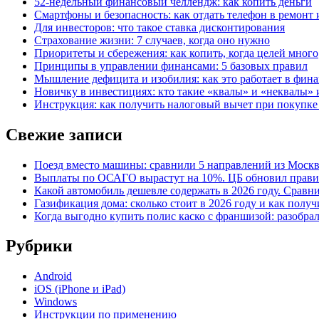
52-недельный финансовый челлендж: как копить деньги
Смартфоны и безопасность: как отдать телефон в ремонт и
Для инвесторов: что такое ставка дисконтирования
Страхование жизни: 7 случаев, когда оно нужно
Приоритеты и сбережения: как копить, когда целей много
Принципы в управлении финансами: 5 базовых правил
Мышление дефицита и изобилия: как это работает в фина
Новичку в инвестициях: кто такие «квалы» и «неквалы» 
Инструкция: как получить налоговый вычет при покупк
Свежие записи
Поезд вместо машины: сравнили 5 направлений из Москвы
Выплаты по ОСАГО вырастут на 10%. ЦБ обновил правил
Какой автомобиль дешевле содержать в 2026 году. Сравни
Газификация дома: сколько стоит в 2026 году и как полу
Когда выгодно купить полис каско с франшизой: разобра
Рубрики
Android
iOS (iPhone и iPad)
Windows
Инструкции по применению