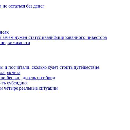
 не остаться без денег
нсах
и зачем нужен статус квалифицированного инвестора
е недвижимости
 и посчитали, сколько будет стоить путешествие
а расчета
ли бензин, дизель и гибрид
чить субсидию
ли четыре реальные ситуации