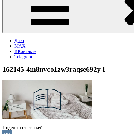
Дзен
MAX
ВКонтакте
Telegram
162145-4m8nvco1zw3raqse692y-l
Поделиться статьей: