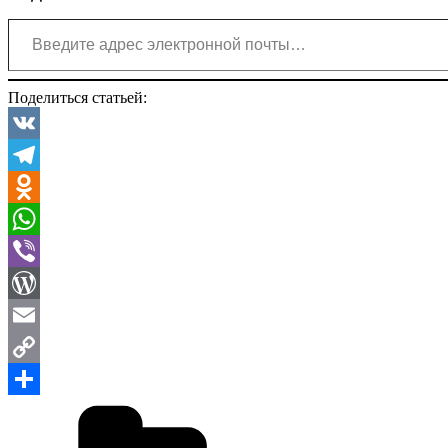
Введите адрес электронной почты…
Поделиться статьей:
VK
Telegram
Odnoklassniki
WhatsApp
Viber
WordPress
Email
Copy
Рубрики
Link
Отправить