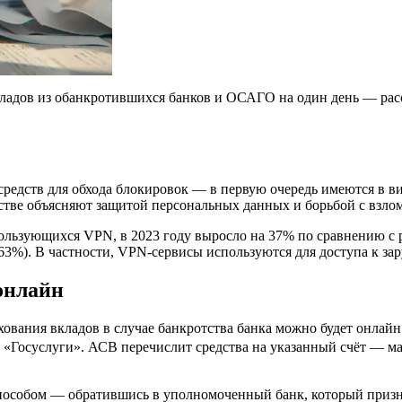
ладов из обанкротившихся банков и ОСАГО на один день — расс
средств для обхода блокировок — в первую очередь имеются в 
стве объясняют защитой персональных данных и борьбой с взло
ользующихся VPN, в 2023 году выросло на 37% по сравнению с рез
63%). В частности, VPN-сервисы используются для доступа к з
онлайн
хования вкладов в случае банкротства банка можно будет онлайн
 «Госуслуги». АСВ перечислит средства на указанный счёт — ма
пособом — обратившись в уполномоченный банк, который призн