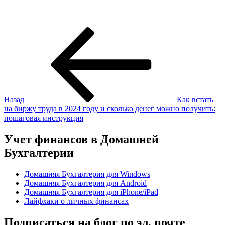
Навигация
Предыдущая
запись:
по
записям
Назад
Как встать
на биржу труда в 2024 году и сколько денег можно получить:
пошаговая инструкция
Учет финансов в Домашней
Бухгалтерии
Домашняя Бухгалтерия для Windows
Домашняя Бухгалтерия для Android
Домашняя Бухгалтерия для iPhone/iPad
Лайфхаки о личных финансах
Подписаться на блог по эл. почте