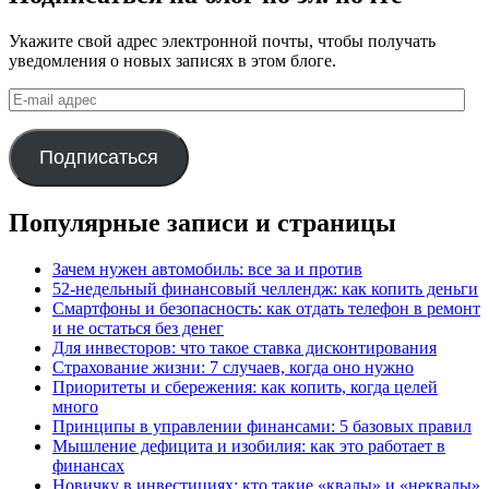
Укажите свой адрес электронной почты, чтобы получать
уведомления о новых записях в этом блоге.
E-
mail
адрес
Подписаться
Популярные записи и страницы
Зачем нужен автомобиль: все за и против
52-недельный финансовый челлендж: как копить деньги
Смартфоны и безопасность: как отдать телефон в ремонт
и не остаться без денег
Для инвесторов: что такое ставка дисконтирования
Страхование жизни: 7 случаев, когда оно нужно
Приоритеты и сбережения: как копить, когда целей
много
Принципы в управлении финансами: 5 базовых правил
Мышление дефицита и изобилия: как это работает в
финансах
Новичку в инвестициях: кто такие «квалы» и «неквалы»