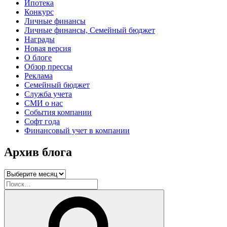
Ипотека
Конкурс
Личные финансы
Личные финансы, Семейный бюджет
Награды
Новая версия
О блоге
Обзор прессы
Реклама
Семейный бюджет
Служба учета
СМИ о нас
События компании
Софт года
Финансовый учет в компании
Архив блога
Архив
блога
Искать:
Поиск