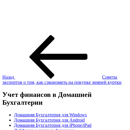
Навигация
Предыдущая
запись:
по
записям
Назад
Советы
экспертов о том, как сэкономить на покупке зимней куртки
Учет финансов в Домашней
Бухгалтерии
Домашняя Бухгалтерия для Windows
Домашняя Бухгалтерия для Android
Домашняя Бухгалтерия для iPhone/iPad