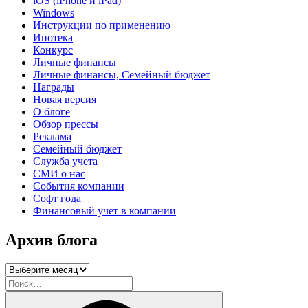
iOS (iPhone и iPad)
Windows
Инструкции по применению
Ипотека
Конкурс
Личные финансы
Личные финансы, Семейный бюджет
Награды
Новая версия
О блоге
Обзор прессы
Реклама
Семейный бюджет
Служба учета
СМИ о нас
События компании
Софт года
Финансовый учет в компании
Архив блога
Архив
блога
Искать:
Поиск