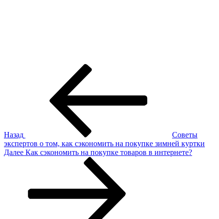
Навигация
Предыдущая
запись:
по
записям
Назад
Советы
экспертов о том, как сэкономить на покупке зимней куртки
Следующая
Далее
Как сэкономить на покупке товаров в интернете?
запись