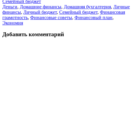
Семейный бюджет
Деньги
,
Домашние финансы
,
Домашняя бухгалтерия
,
Личные
финансы
,
Личный бюджет
,
Семейный бюджет
,
Финансовая
грамотность
,
Финансовые советы
,
Финансовый план
,
Экономия
Добавить комментарий