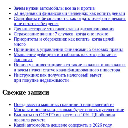
Зачем нужен автомобиль: все за и против
52-недельный финансовый челлендж: как копить деньги
Смартфоны и безопасность: как отдать телефон в ремонт
и не остаться без денег
Для инвесторов: что такое ставка дисконтирования
Страхование жизни: 7 случаев, когда оно нужно
Приоритеты и сбережения: как копить, когда целей
много
Принципы в управлении финансами: 5 базовых правил
Мышление дефицита и изобилия: как это работает в
финансах
Новичку в инвестициях: кто такие «квалы» и «неквалы»
и зачем нужен статус квалифицированного инвестора
Инструкция: как получить налоговый вычет
при покупке недвижимости
Свежие записи
Поезд вместо машины: сравнили 5 направлений из
Москвы и посчитали, сколько будет стоить путешествие
Выплаты по ОСАГО вырастут на 10%. ЦБ обновил
правила расчета
Какой автомобиль дешевле содержать в 2026 году.