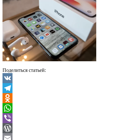
Поделиться статьей:
VK
Telegram
Odnoklassniki
WhatsApp
Viber
WordPress