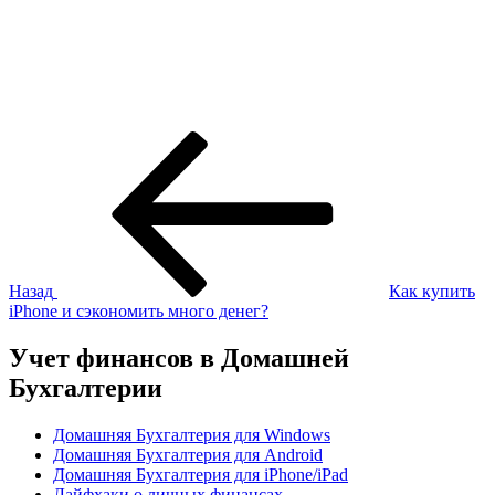
Навигация
Предыдущая
запись:
по
записям
Назад
Как купить
iPhone и сэкономить много денег?
Учет финансов в Домашней
Бухгалтерии
Домашняя Бухгалтерия для Windows
Домашняя Бухгалтерия для Android
Домашняя Бухгалтерия для iPhone/iPad
Лайфхаки о личных финансах