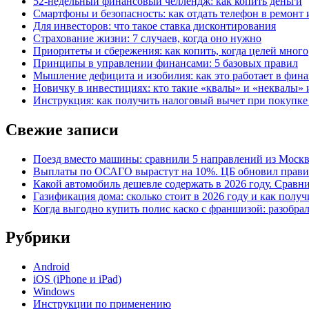
52-недельный финансовый челлендж: как копить деньги
Смартфоны и безопасность: как отдать телефон в ремонт и
Для инвесторов: что такое ставка дисконтирования
Страхование жизни: 7 случаев, когда оно нужно
Приоритеты и сбережения: как копить, когда целей много
Принципы в управлении финансами: 5 базовых правил
Мышление дефицита и изобилия: как это работает в фина
Новичку в инвестициях: кто такие «квалы» и «неквалы» 
Инструкция: как получить налоговый вычет при покупк
Свежие записи
Поезд вместо машины: сравнили 5 направлений из Москвы
Выплаты по ОСАГО вырастут на 10%. ЦБ обновил правил
Какой автомобиль дешевле содержать в 2026 году. Сравни
Газификация дома: сколько стоит в 2026 году и как полу
Когда выгодно купить полис каско с франшизой: разобра
Рубрики
Android
iOS (iPhone и iPad)
Windows
Инструкции по применению