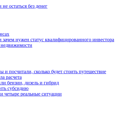
 не остаться без денег
нсах
и зачем нужен статус квалифицированного инвестора
е недвижимости
 и посчитали, сколько будет стоить путешествие
а расчета
ли бензин, дизель и гибрид
чить субсидию
ли четыре реальные ситуации