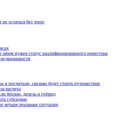
 не остаться без денег
нсах
и зачем нужен статус квалифицированного инвестора
е недвижимости
 и посчитали, сколько будет стоить путешествие
а расчета
ли бензин, дизель и гибрид
чить субсидию
ли четыре реальные ситуации