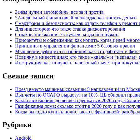
Зачем нужен автомобиль: все за и против
52-недельный финансовый челлендж: как копить деньги
Смартфоны и безопасность: как отдать телефон в ремонт и
Для инвесторов: что такое ставка дисконтирования
Страхование жизни: 7 случаев, когда оно нужно
Приоритеты и сбережения: как копить, когда целей много
Принципы в управлении финансами: 5 базовых правил
Мышление дефицита и изобилия: как это работает в фина
Новичку в инвестициях: кто такие «квалы» и «неквалы» 
Инструкция: как получить налоговый вычет при покупк
Свежие записи
Поезд вместо машины: сравнили 5 направлений из Москвы
Выплаты по ОСАГО вырастут на 10%. ЦБ обновил правил
Какой автомобиль дешевле содержать в 2026 году. Сравни
Газификация дома: сколько стоит в 2026 году и как полу
Когда выгодно купить полис каско с франшизой: разобра
Рубрики
Android