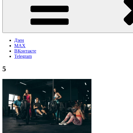
Дзен
MAX
ВКонтакте
Telegram
5