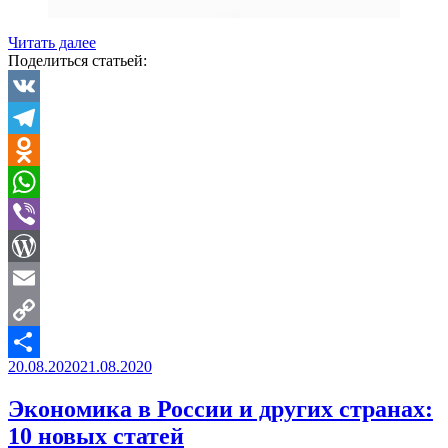
Читать далее
Поделиться статьей:
VK
Telegram
Odnoklassniki
WhatsApp
Viber
WordPress
Email
Copy
Опубликовано
20.08.2020
21.08.2020
Link
Отправить
Экономика в России и других странах:
10 новых статей