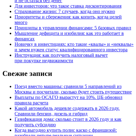
и не остаться без денег
Для инвесторов: что такое ставка дисконтирования
Страхование жизни: 7 случаев, когда оно нужно
Приоритеты и сбережения: как копить, когда целей
много
Принципы в управлении финансами: 5 базовых правил
Мышление дефицита и изобилия: как это работает в
финансах
Новичку в инвестициях: кто такие «квалы» и «неквалы»
и зачем нужен статус квалифицированного инвестора
Инструкция: как получить налоговый вычет
при покупке недвижимости
Свежие записи
Поезд вместо машины: сравнили 5 направлений из
Москвы и посчитали, сколько будет стоить путешествие
Выплаты по ОСАГО вырастут на 10%. ЦБ обновил
правила расчета
Какой автомобиль дешевле содержать в 2026 году.
Сравнили бензин, дизель и гибрид
Газификация дома: сколько стоит в 2026 году и как
получить субсидию
Когда выгодно купить полис каско с франшизой:
разобрали четыре реальные ситуации