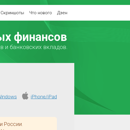
Скриншоты
Что нового
Дзен
ых финансов
в и банковских вкладов.
indows
iPhone/iPad
и России.