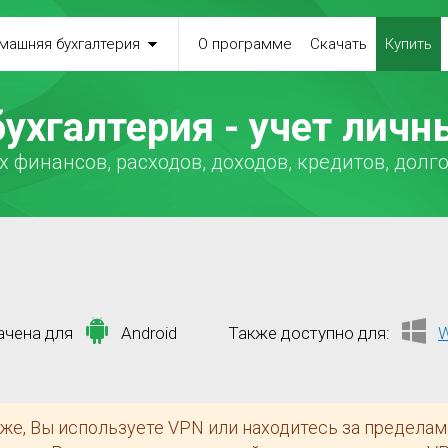
машняя бухгалтерия
О программе
Скачать
Купить
ухгалтерия - учет личн
 финансов, расходов, доходов, кредитов, долго
ачена для
Android
Также доступно для:
W
же, Вы используете VPN или находитесь за пределам