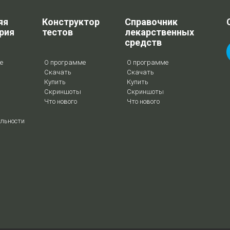
яя
Конструктор
Справочник
рия
тестов
лекарственных
средств
е
О программе
О программе
Скачать
Скачать
Купить
Купить
Скриншоты
Скриншоты
Что нового
Что нового
льности