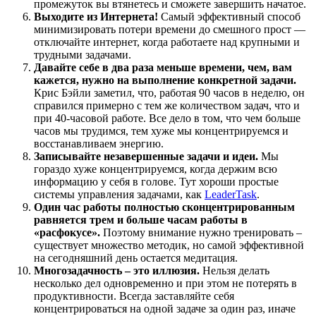
промежуток вы втянетесь и сможете завершить начатое.
Выходите из Интернета!
Самый эффективный способ
минимизировать потери времени до смешного прост —
отключайте интернет, когда работаете над крупными и
трудными задачами.
Давайте себе в два раза меньше времени, чем, вам
кажется, нужно на выполнение конкретной задачи.
Крис Бэйли заметил, что, работая 90 часов в неделю, он
справился примерно с тем же количеством задач, что и
при 40-часовой работе. Все дело в том, что чем больше
часов мы трудимся, тем хуже мы концентрируемся и
восстанавливаем энергию.
Записывайте незавершенные задачи и идеи.
Мы
гораздо хуже концентрируемся, когда держим всю
информацию у себя в голове. Тут хороши простые
системы управления задачами, как
LeaderTask
.
Один час работы полностью сконцентрированным
равняется трем и больше часам работы в
«расфокусе».
Поэтому внимание нужно тренировать –
существует множество методик, но самой эффективной
на сегодняшний день остается медитация.
Многозадачность – это иллюзия.
Нельзя делать
несколько дел одновременно и при этом не потерять в
продуктивности. Всегда заставляйте себя
концентрироваться на одной задаче за один раз, иначе