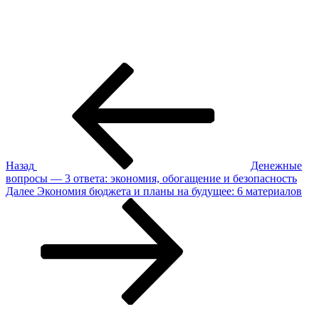
Навигация
Предыдущая
запись:
по
записям
Назад
Денежные
вопросы — 3 ответа: экономия, обогащение и безопасность
Следующая
Далее
Экономия бюджета и планы на будущее: 6 материалов
запись