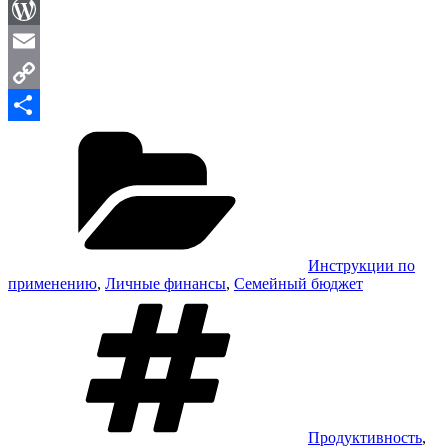
Viber
WordPress
Email
Copy
Рубрики
Link
Отправить
Инструкции по
применению
,
Личные финансы
,
Семейный бюджет
Метки
Продуктивность
,