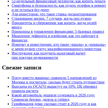
52-недельный финансовый челлендж: как копить деньги
Смартфоны и безопасность: как отдать телефон в ремонт
и не остаться без денег
Для инвесторов: что такое ставка дисконтирования
Страхование жизни: 7 случаев, когда оно нужно
Приоритеты и сбережения: как копить, когда целей
много
Принципы в управлении финансами: 5 базовых правил
Мышление дефицита и изобилия: как это работает в
финансах
Новичку в инвестициях: кто такие «квалы» и «неквалы»
и зачем нужен статус квалифицированного инвестора
Инструкция: как получить налоговый вычет
при покупке недвижимости
Свежие записи
Поезд вместо машины: сравнили 5 направлений из
Москвы и посчитали, сколько будет стоить путешествие
Выплаты по ОСАГО вырастут на 10%. ЦБ обновил
правила расчета
Какой автомобиль дешевле содержать в 2026 году.
Сравнили бензин, дизель и гибрид
Газификация дома: сколько стоит в 2026 году и как