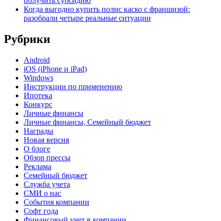
получить субсидию
Когда выгодно купить полис каско с франшизой:
разобрали четыре реальные ситуации
Рубрики
Android
iOS (iPhone и iPad)
Windows
Инструкции по применению
Ипотека
Конкурс
Личные финансы
Личные финансы, Семейный бюджет
Награды
Новая версия
О блоге
Обзор прессы
Реклама
Семейный бюджет
Служба учета
СМИ о нас
События компании
Софт года
Финансовый учет в компании