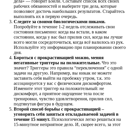
дела» — говорит Бэйли. Составьте список всех своих
рабочих обязанностей и выберите три дела, которые
позволяют достичь наибольших результатов. Старайтесь
выполнять их в первую очередь.
Следите за своими биологическими пиками.
Попробуйте в течение 1-2 недель отслеживать свои
состояния письменно: когда вы встали, в каком
состоянии, когда у вас был прилив сил, когда вы лучше
всего могли сосредоточиться, когда всё валилось из рук.
Используйте эту информацию при планировании своего
дня.
Бороться с прокрастинацией можно, меняя
негативные триггеры на положительные.
Что это
значит? Триггеры это правила “переключения” с одной
задачи на другую. Например, вы никак не можете
заставить себя выйти на пробежку утром, т.к. это
ассоциируется у вас с физическим дискомфортом.
Измените этот триггер на положительный: не
дискомфорт, а приятное ощущение тела после
тренировки, чувство удовлетворения, прилив сил,
подтянутая фигура в будущем.
Второй способ борьбы с прокрастинацией –
уговорить себя заняться откладываемой задачей в
течение 15 минут.
Психологически легко решиться на
15-минутное неприятное дело. И, скорее всего, за этот