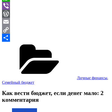
WhatsApp
Viber
WordPress
Email
Copy
Рубрики
Link
Отправить
Личные финансы
,
Семейный бюджет
Как вести бюджет, если денег мало: 2
комментария