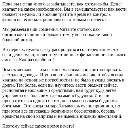
Пока вы не так много зарабатываете, как хотелось бы. Денег
хватает на самое необходимое. Вы в замешательстве: как вести
бюджет и нужно ли вообще тратить время на контроль
финансов, если контролировать-то толком и нечего?
Мы развеем ваши сомнения. Читайте статью, как
организовать личный бюджет тем, у кого пока не такой
большой доход.
Во-первых, нужно сразу распрощаться со стереотипом, что
если денег мало, то вести учет личных финансов нет никакого
смысла. Как раз наоборот!
Чем их меньше — тем важнее максимально контролировать
расходы и доходы. И управлять финансами так, чтобы всегда
хватало на основные потребности и не было нужды влезать в
долги. Тем более, если вы научитесь вести бюджет сейчас,
располагая небольшими средствами, вам будет куда легче
управляться с большими деньгами в будущем. И вы не
превратитесь в одного из тех, кого мы называем бедными
богатыми. Это когда ты зарабатываешь очень прилично, но
при этом все спускаешь бездумно и бессистемно, берешь
кредиты на свои капризы и не имеешь никаких накоплений.
Поэтому сейчас самое время начать!