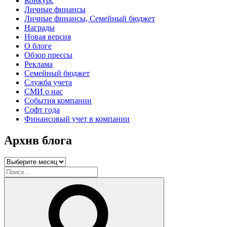
Конкурс
Личные финансы
Личные финансы, Семейный бюджет
Награды
Новая версия
О блоге
Обзор прессы
Реклама
Семейный бюджет
Служба учета
СМИ о нас
События компании
Софт года
Финансовый учет в компании
Архив блога
Архив
блога
Искать:
Поиск