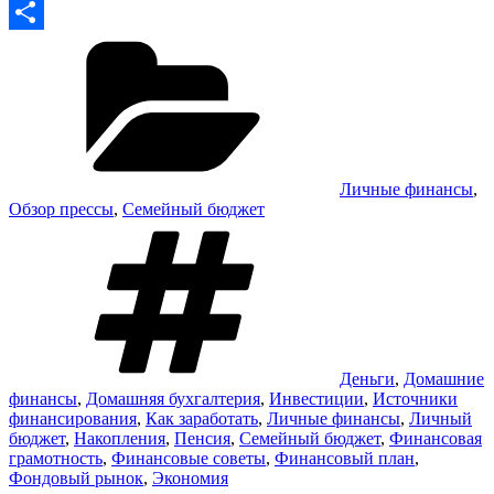
Copy
Рубрики
Link
Отправить
Личные финансы
,
Обзор прессы
,
Семейный бюджет
Метки
Деньги
,
Домашние
финансы
,
Домашняя бухгалтерия
,
Инвестиции
,
Источники
финансирования
,
Как заработать
,
Личные финансы
,
Личный
бюджет
,
Накопления
,
Пенсия
,
Семейный бюджет
,
Финансовая
грамотность
,
Финансовые советы
,
Финансовый план
,
Фондовый рынок
,
Экономия