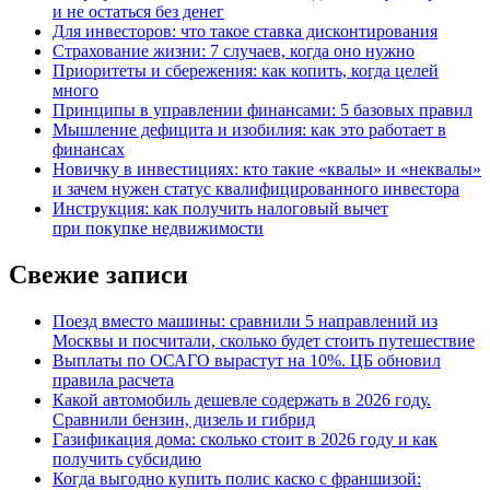
и не остаться без денег
Для инвесторов: что такое ставка дисконтирования
Страхование жизни: 7 случаев, когда оно нужно
Приоритеты и сбережения: как копить, когда целей
много
Принципы в управлении финансами: 5 базовых правил
Мышление дефицита и изобилия: как это работает в
финансах
Новичку в инвестициях: кто такие «квалы» и «неквалы»
и зачем нужен статус квалифицированного инвестора
Инструкция: как получить налоговый вычет
при покупке недвижимости
Свежие записи
Поезд вместо машины: сравнили 5 направлений из
Москвы и посчитали, сколько будет стоить путешествие
Выплаты по ОСАГО вырастут на 10%. ЦБ обновил
правила расчета
Какой автомобиль дешевле содержать в 2026 году.
Сравнили бензин, дизель и гибрид
Газификация дома: сколько стоит в 2026 году и как
получить субсидию
Когда выгодно купить полис каско с франшизой: