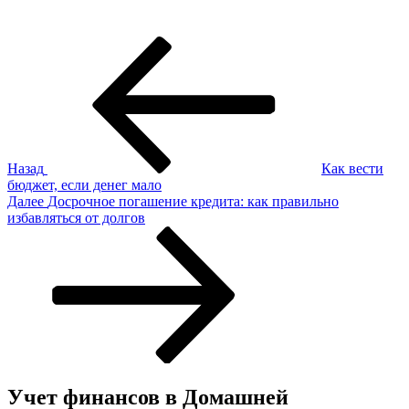
Навигация
Предыдущая
запись:
по
записям
Назад
Как вести
бюджет, если денег мало
Следующая
Далее
Досрочное погашение кредита: как правильно
запись
избавляться от долгов
Учет финансов в Домашней