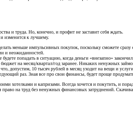
тва и труда. Но, конечно, и профит не заставит себя ждать.
 и изменится к лучшему.
елать меньше импульсивных покупок, поскольку сможете сразу о
гии и неожиданностей.
будете попадать в ситуацию, когда деньги «внезапно» закончили
бюджет на месяц/квартал/год заранее. Никаких ненужных займов 
, что, допустим, 10 тысяч рублей в месяц уходит на вещи и услу
ледующий раз. Зная все про свои финансы, будет проще продумать
оими хотелками и капризами. Всегда хочется и покутить, и пора
 право на труд без ненужных финансовых затруднений. Скачива