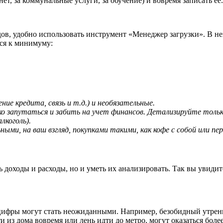
т, за коммунальные услуги, за обучение) и вовремя записать ее.
в, удобно использовать инструмент «Менеджер загрузки». В не
ся к минимуму:
ие кредита, связь и т.д.) и необязательные.
о запутаться и забить на учет финансов. Детализируйте тольк
лкоголь).
ми, на ваш взгляд, покупками такими, как кофе с собой или пере
доходы и расходы, но и уметь их анализировать. Так вы увидите
 цифры могут стать неожиданными. Например, безобидный утренн
ти из дома вовремя или лень идти до метро, могут оказаться боле