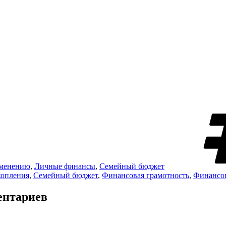
именению
,
Личные финансы
,
Семейный бюджет
опления
,
Семейный бюджет
,
Финансовая грамотность
,
Финансо
ентариев