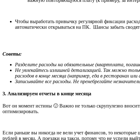
важную повторяющуюся плату (к примеру, за интерне
Чтобы выработать привычку регулярной фиксации расходо
автоматически открываться на ПК. Шансы забыть сводят
Советы:
Разделите расходы на обязательные (квартплата, погашен
Не увлекайтесь излишней детализацией. Так можно тольк
расходов в конце месяца (например, еда в ресторанах или а
Записывайте все расходы. Не пренебрегайте незначительны
3. Анализируем отчеты в конце месяца
Вот он момент истины 🙂 Важно не только скрупулезно вносить 
оптимизировать.
Если раньше вы никогда не вели учет финансов, то некоторые
рублей в месяц. А поездки на такси, потому что не успели вый