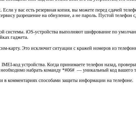
. Если у вас есть резервная копия, вы можете перед сдачей телеф
сервису разрешение на обнуление, а не пароль. Пустой телефон 
й системы. iOS-устройства выполняют шифрование по умолчани
йках гаджета.
ть сим-карту. Это исключит ситуации с кражей номеров из телеф
MEI-код устройства. Когда принимаете телефон назад, проверьте
, необходимо набрать команду *#06# — уникальный код вашего те
ами в комментариях способами защиты информации на телефоне.