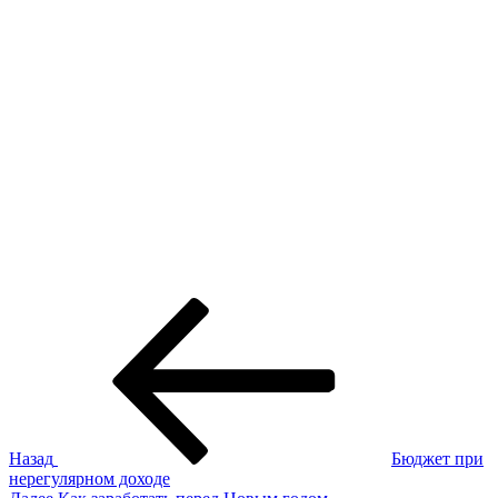
Навигация
Предыдущая
запись:
по
записям
Назад
Бюджет при
нерегулярном доходе
Следующая