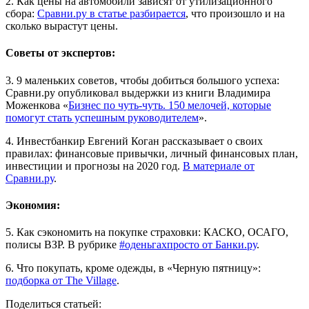
2. Как цены на автомобили зависят от утилизационного
сбора:
Сравни.ру в статье разбирается
, что произошло и на
сколько вырастут цены.
Советы от экспертов:
3. 9 маленьких советов, чтобы добиться большого успеха:
Сравни.ру опубликовал выдержки из книги Владимира
Моженкова «
Бизнес по чуть-чуть. 150 мелочей, которые
помогут стать успешным руководителем
».
4. Инвестбанкир Евгений Коган рассказывает о своих
правилах: финансовые привычки, личный финансовых план,
инвестиции и прогнозы на 2020 год.
В материале от
Сравни.ру
.
Экономия:
5. Как сэкономить на покупке страховки: КАСКО, ОСАГО,
полисы ВЗР. В рубрике
#оденьгахпросто от Банки.ру
.
6. Что покупать, кроме одежды, в «Черную пятницу»:
подборка от The Village
.
Поделиться статьей: