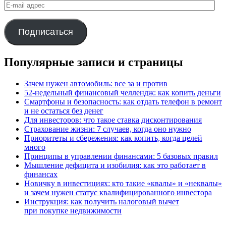
E-
mail
адрес
Подписаться
Популярные записи и страницы
Зачем нужен автомобиль: все за и против
52-недельный финансовый челлендж: как копить деньги
Смартфоны и безопасность: как отдать телефон в ремонт
и не остаться без денег
Для инвесторов: что такое ставка дисконтирования
Страхование жизни: 7 случаев, когда оно нужно
Приоритеты и сбережения: как копить, когда целей
много
Принципы в управлении финансами: 5 базовых правил
Мышление дефицита и изобилия: как это работает в
финансах
Новичку в инвестициях: кто такие «квалы» и «неквалы»
и зачем нужен статус квалифицированного инвестора
Инструкция: как получить налоговый вычет
при покупке недвижимости