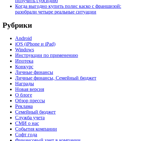
получить субсидию
Когда выгодно купить полис каско с франшизой:
разобрали четыре реальные ситуации
Рубрики
Android
iOS (iPhone и iPad)
Windows
Инструкции по применению
Ипотека
Конкурс
Личные финансы
Личные финансы, Семейный бюджет
Награды
Новая версия
О блоге
Обзор прессы
Реклама
Семейный бюджет
Служба учета
СМИ о нас
События компании
Софт года
Финансовый учет в компании