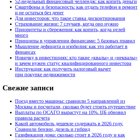
52-недельный финансовый челлендж: как копить деньги
Смартфоны и безопасность: как отдать телефон в ремонт
и не остаться без денег
Для инвесторов: что такое ставка дисконтирования
Страхование жизни: 7 случаев, когда оно нужно
Приоритеты и сбережения: как копить, когда целей
много
Принципы в управлении финансами: 5 базовых правил
Мышление дефицита и изобилия: как это работает в
финансах
Новичку в инвестициях: кто такие «квалы» и «неквалы»
и зачем нужен статус квалифицированного инвестора
Инструкция: как получить налоговый вычет
при покупке недвижимости
Свежие записи
Поезд вместо машины: сравнили 5 направлений из
Москвы и посчитали, сколько будет стоить путешествие
Выплаты по ОСАГО вырастут на 10%. ЦБ обновил
правила расчета
Какой автомобиль дешевле содержать в 2026 году.
Сравнили бензин, дизель и гибрид
Газификация дома: сколько стоит в 2026 году и как