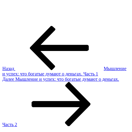
Навигация
Предыдущая
запись:
по
записям
Назад
Мышление
и успех: что богатые думают о деньгах. Часть 1
Следующая
Далее
Мышление и успех: что богатые думают о деньгах.
запись
Часть 2