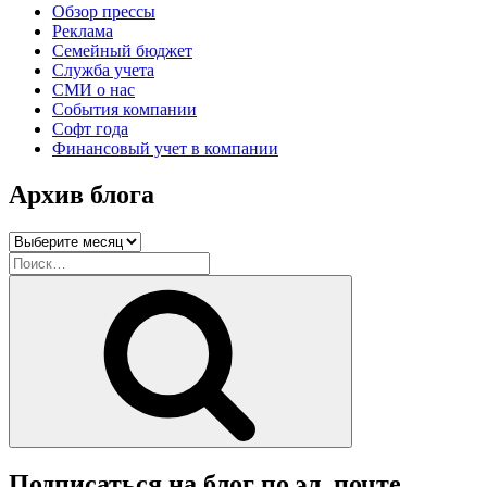
Обзор прессы
Реклама
Семейный бюджет
Служба учета
СМИ о нас
События компании
Софт года
Финансовый учет в компании
Архив блога
Архив
блога
Искать:
Поиск
Подписаться на блог по эл. почте