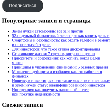
адрес
Подписаться
Популярные записи и страницы
Зачем нужен автомобиль: все за и против
52-недельный финансовый челлендж: как копить деньги
Смартфоны и безопасность: как отдать телефон в ремонт
и не остаться без денег
Для инвесторов: что такое ставка дисконтирования
Страхование жизни: 7 случаев, когда оно нужно
Приоритеты и сбережения: как копить, когда целей
много
Принципы в управлении финансами: 5 базовых правил
Мышление дефицита и изобилия: как это работает в
финансах
Новичку в инвестициях: кто такие «квалы» и «неквалы»
и зачем нужен статус квалифицированного инвестора
Инструкция: как получить налоговый вычет
при покупке недвижимости
Свежие записи