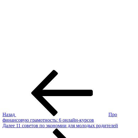
Навигация
Предыдущая
запись:
по
записям
Назад
Про
финансовую грамотность: 6 онлайн-курсов
Следующая
Далее
11 советов по экономии для молодых родителей
запись