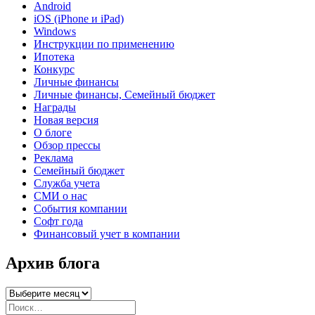
Android
iOS (iPhone и iPad)
Windows
Инструкции по применению
Ипотека
Конкурс
Личные финансы
Личные финансы, Семейный бюджет
Награды
Новая версия
О блоге
Обзор прессы
Реклама
Семейный бюджет
Служба учета
СМИ о нас
События компании
Софт года
Финансовый учет в компании
Архив блога
Архив
блога
Искать: