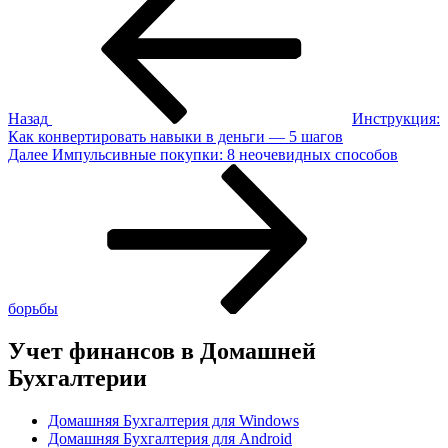
по
записям
Назад
Инструкция:
Как конвертировать навыки в деньги — 5 шагов
Следующая
Далее
Импульсивные покупки: 8 неочевидных способов
запись
борьбы
Учет финансов в Домашней
Бухгалтерии
Домашняя Бухгалтерия для Windows
Домашняя Бухгалтерия для Android