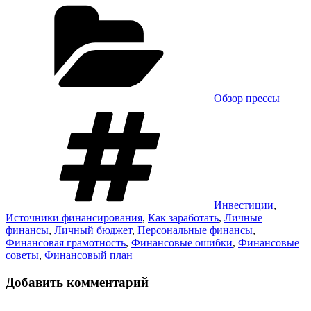
Рубрики
Link
Отправить
Обзор прессы
Метки
Инвестиции
,
Источники финансирования
,
Как заработать
,
Личные
финансы
,
Личный бюджет
,
Персональные финансы
,
Финансовая грамотность
,
Финансовые ошибки
,
Финансовые
советы
,
Финансовый план
Добавить комментарий