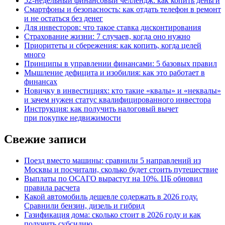
52-недельный финансовый челлендж: как копить деньги
Смартфоны и безопасность: как отдать телефон в ремонт
и не остаться без денег
Для инвесторов: что такое ставка дисконтирования
Страхование жизни: 7 случаев, когда оно нужно
Приоритеты и сбережения: как копить, когда целей
много
Принципы в управлении финансами: 5 базовых правил
Мышление дефицита и изобилия: как это работает в
финансах
Новичку в инвестициях: кто такие «квалы» и «неквалы»
и зачем нужен статус квалифицированного инвестора
Инструкция: как получить налоговый вычет
при покупке недвижимости
Свежие записи
Поезд вместо машины: сравнили 5 направлений из
Москвы и посчитали, сколько будет стоить путешествие
Выплаты по ОСАГО вырастут на 10%. ЦБ обновил
правила расчета
Какой автомобиль дешевле содержать в 2026 году.
Сравнили бензин, дизель и гибрид
Газификация дома: сколько стоит в 2026 году и как
получить субсидию