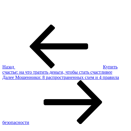
Навигация
Предыдущая
запись:
по
записям
Назад
Купить
счастье: на что тратить деньги, чтобы стать счастливее
Следующая
Далее
Мошенники: 8 распространенных схем и 4 правила
запись
безопасности