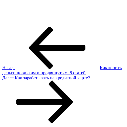
Навигация
Предыдущая
запись:
по
записям
Назад
Как копить
деньги новичкам и продвинутым: 8 статей
Следующая
Далее
Как зарабатывать на кредитной карте?
запись