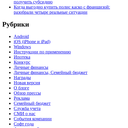
получить субсидию
Когда выгодно купить полис каско с франшизой:
разобрали четыре реальные ситуации
Рубрики
Android
iOS (iPhone и iPad)
Windows
Инструкции по применению
Ипотека
Конкурс
Личные финансы
Личные финансы, Семейный бюджет
Награды
Новая версия
О блоге
Обзор прессы
Реклама
Семейный бюджет
Служба учета
СМИ о нас
События компании
Софт года