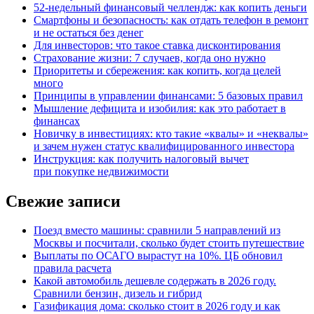
52-недельный финансовый челлендж: как копить деньги
Смартфоны и безопасность: как отдать телефон в ремонт
и не остаться без денег
Для инвесторов: что такое ставка дисконтирования
Страхование жизни: 7 случаев, когда оно нужно
Приоритеты и сбережения: как копить, когда целей
много
Принципы в управлении финансами: 5 базовых правил
Мышление дефицита и изобилия: как это работает в
финансах
Новичку в инвестициях: кто такие «квалы» и «неквалы»
и зачем нужен статус квалифицированного инвестора
Инструкция: как получить налоговый вычет
при покупке недвижимости
Свежие записи
Поезд вместо машины: сравнили 5 направлений из
Москвы и посчитали, сколько будет стоить путешествие
Выплаты по ОСАГО вырастут на 10%. ЦБ обновил
правила расчета
Какой автомобиль дешевле содержать в 2026 году.
Сравнили бензин, дизель и гибрид
Газификация дома: сколько стоит в 2026 году и как