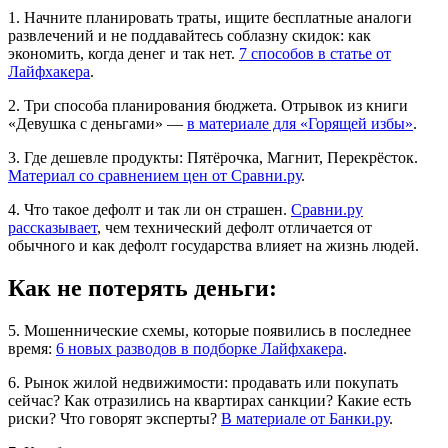
1. Начните планировать траты, ищите бесплатные аналоги
развлечений и не поддавайтесь соблазну скидок: как
экономить, когда денег и так нет.
7 способов в статье от
Лайфхакера
.
2. Три способа планирования бюджета. Отрывок из книги
«Девушка с деньгами» —
в материале для «Горящей избы»
.
3. Где дешевле продукты: Пятёрочка, Магнит, Перекрёсток.
Материал со сравнением цен от Сравни.ру
.
4. Что такое дефолт и так ли он страшен.
Сравни.ру
рассказывает
, чем технический дефолт отличается от
обычного и как дефолт государства влияет на жизнь людей.
Как не потерять деньги:
5. Мошеннические схемы, которые появились в последнее
время:
6 новых разводов в подборке Лайфхакера
.
6. Рынок жилой недвижимости: продавать или покупать
сейчас? Как отразились на квартирах санкции? Какие есть
риски? Что говорят эксперты?
В материале от Банки.ру
.