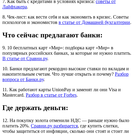
7. Как быть с кредитами в условиях кризиса:
советы от
Лайфхакера
.
8. Чек-лист: как вести себя и как экономить в кризис. Советы
психологов и экономистов
в статье от Домашней бухгалтерии
.
Что сейчас предлагают банки:
9. 10 бесплатных карт «Мир»: подборка карт «Мир» в
популярных российских банках, за которые не нужно платить.
В статье от Сравни.ру
.
10. Банки предлагают рекордно высокие ставки по вкладам и
накопительным счетам. Что лучше открыть и почему?
Разбор
вопроса от Банки.ру
.
11. Как работают карты UnionPay и заменят ли они Visa и
Mastercard.
Разбор в статье от Forbes
.
Где держать деньги:
12. На покупку золота отменили НДС — раньше нужно было
платить 20%.
Сравни.ру разбирается
, где купить слитки,
чтобы защититься от инфляции, сколько они стоят и стоит ли