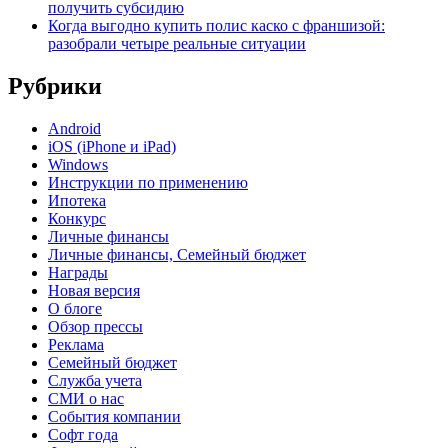
получить субсидию
Когда выгодно купить полис каско с франшизой:
разобрали четыре реальные ситуации
Рубрики
Android
iOS (iPhone и iPad)
Windows
Инструкции по применению
Ипотека
Конкурс
Личные финансы
Личные финансы, Семейный бюджет
Награды
Новая версия
О блоге
Обзор прессы
Реклама
Семейный бюджет
Служба учета
СМИ о нас
События компании
Софт года