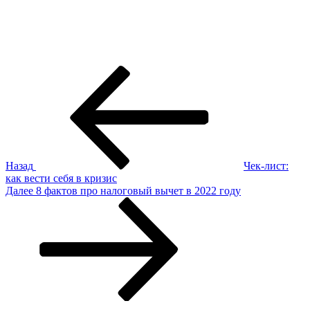
Навигация
Предыдущая
запись:
по
записям
Назад
Чек-лист:
как вести себя в кризис
Следующая
Далее
8 фактов про налоговый вычет в 2022 году
запись