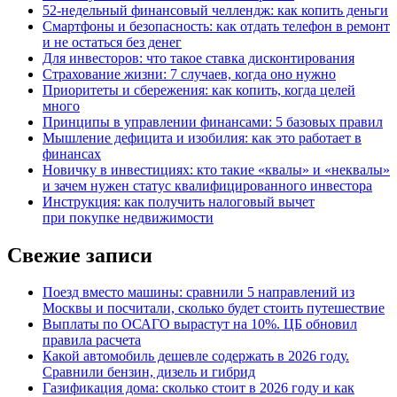
52-недельный финансовый челлендж: как копить деньги
Смартфоны и безопасность: как отдать телефон в ремонт
и не остаться без денег
Для инвесторов: что такое ставка дисконтирования
Страхование жизни: 7 случаев, когда оно нужно
Приоритеты и сбережения: как копить, когда целей
много
Принципы в управлении финансами: 5 базовых правил
Мышление дефицита и изобилия: как это работает в
финансах
Новичку в инвестициях: кто такие «квалы» и «неквалы»
и зачем нужен статус квалифицированного инвестора
Инструкция: как получить налоговый вычет
при покупке недвижимости
Свежие записи
Поезд вместо машины: сравнили 5 направлений из
Москвы и посчитали, сколько будет стоить путешествие
Выплаты по ОСАГО вырастут на 10%. ЦБ обновил
правила расчета
Какой автомобиль дешевле содержать в 2026 году.
Сравнили бензин, дизель и гибрид
Газификация дома: сколько стоит в 2026 году и как