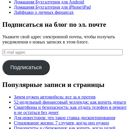
Домашняя Бухгалтерия для Android
Домашняя Бухгалтерия для iPhone/iPad
Лайфхаки о личных финансах
Подписаться на блог по эл. почте
Укажите свой адрес электронной почты, чтобы получать
уведомления о новых записях в этом блоге.
E-
mail
адрес
Подписаться
Популярные записи и страницы
Зачем нужен автомобиль: все за и против
52-недельный финансовый челлендж: как копить деньги
Смартфоны и безопасность: как отдать телефон в ремонт
и не остаться без денег
Для инвесторов: что такое ставка дисконтирования
Страхование жизни: 7 случаев, когда оно нужно
Приоритеты и сбережения: как копить, когда целей