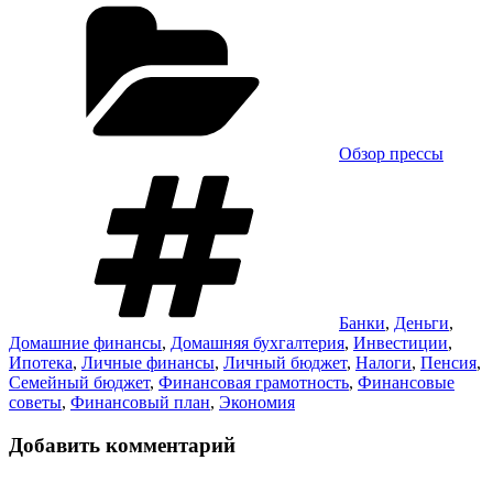
Рубрики
Link
Отправить
Обзор прессы
Метки
Банки
,
Деньги
,
Домашние финансы
,
Домашняя бухгалтерия
,
Инвестиции
,
Ипотека
,
Личные финансы
,
Личный бюджет
,
Налоги
,
Пенсия
,
Семейный бюджет
,
Финансовая грамотность
,
Финансовые
советы
,
Финансовый план
,
Экономия
Добавить комментарий