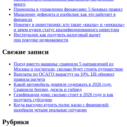
много
Принципы в управлении финансами: 5 базовых правил
Мышление дефицита и изобилия: как это работает в
финансах
Новичку в инвестициях: кто такие «квалы» и «неквалы»
и зачем нужен статус квалифицированного инвестора
Инструкция: как получить налоговый вычет
при покупке недвижимости
Свежие записи
Поезд вместо машины: сравнили 5 направлений из
Москвы и посчитали, сколько будет стоить путешествие
Выплаты по ОСАГО вырастут на 10%. ЦБ обновил
правила расчета
Какой автомобиль дешевле содержать в 2026 году.
Сравнили бензин, дизель и гибрид
Газификация дома: сколько стоит в 2026 году и как
получить субсидию
Когда выгодно купить полис каско с франшизой:
разобрали четыре реальные ситуации
Рубрики