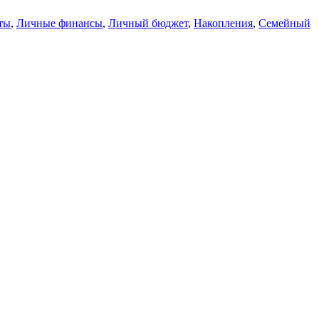
ты
,
Личные финансы
,
Личный бюджет
,
Накопления
,
Семейный