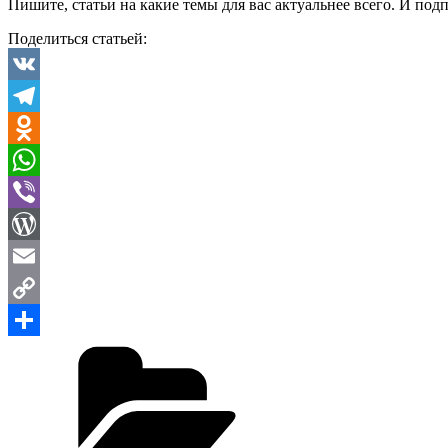
Пишите, статьи на какие темы для вас актуальнее всего. И по
Поделиться статьей:
VK
Telegram
Odnoklassniki
WhatsApp
Viber
WordPress
Email
Copy
Рубрики
Link
Отправить